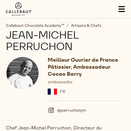
Skip to main content
Tog
mai
nav
Callebaut Chocolate Academy™
/
Artisans & Chefs
JEAN-MICHEL
PERRUCHON
Meilleur Ouvrier de France
Pâtissier, Ambassadeur
Cacao Barry
ambassador
FR
@perruchonjm
(
I
n
s
Chef Jean-Michel Perruchon, Directeur du