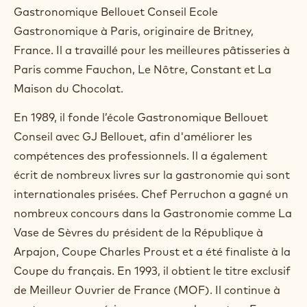
t
Gastronomique Bellouet Conseil Ecole
a
g
Gastronomique à Paris, originaire de Britney,
r
France. Il a travaillé pour les meilleures pâtisseries à
a
m
Paris comme Fauchon, Le Nôtre, Constant et La
)
Maison du Chocolat.
.
O
En 1989, il fonde l’école Gastronomique Bellouet
p
e
Conseil avec GJ Bellouet, afin d'améliorer les
n
compétences des professionnels. Il a également
s
i
écrit de nombreux livres sur la gastronomie qui sont
n
internationales prisées. Chef Perruchon a gagné un
a
n
nombreux concours dans la Gastronomie comme La
e
Vase de Sèvres du président de la République à
w
w
Arpajon, Coupe Charles Proust et a été finaliste à la
i
Coupe du français. En 1993, il obtient le titre exclusif
n
de Meilleur Ouvrier de France (MOF). Il continue à
d
o