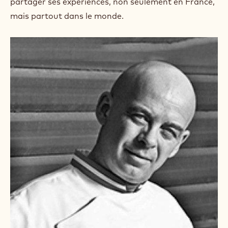
partager ses expériences, non seulement en France,
w
mais partout dans le monde.
.