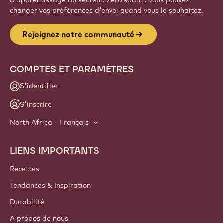
d'apprentissage du secteur. Zéro spam : vous pouvez
changer vos préférences d'envoi quand vous le souhaitez.
Rejoignez notre communauté
COMPTES ET PARAMÈTRES
S'identifier
S'inscrire
North Africa - Français
LIENS IMPORTANTS
Footer
Callebaut
Recettes
Tendances & Inspiration
Durabilité
A propos de nous