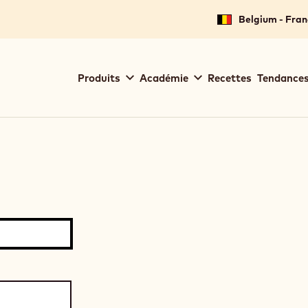
Belgium - Fran
Main
Produits
Académie
Recettes
Tendances
navigation
Callebaut