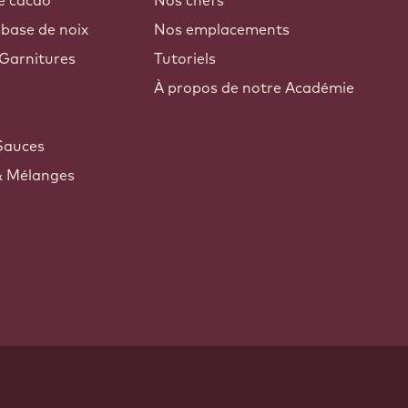
e cacao
Nos chefs
 base de noix
Nos emplacements
Garnitures
Tutoriels
À propos de notre Académie
Sauces
& Mélanges