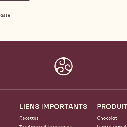
asse ?
LIENS IMPORTANTS
PRODUI
Footer
Callebaut
Recettes
Chocolat