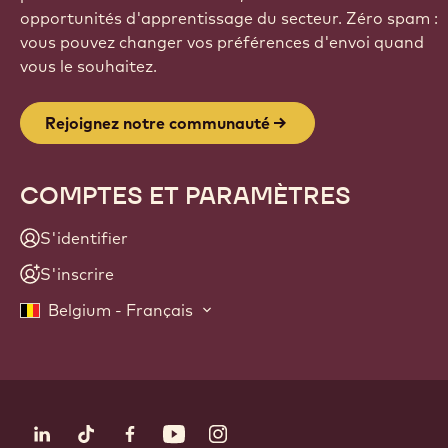
opportunités d'apprentissage du secteur. Zéro spam :
vous pouvez changer vos préférences d'envoi quand
vous le souhaitez.
Rejoignez notre communauté
COMPTES ET PARAMÈTRES
S'identifier
S'inscrire
Belgium - Français
Suivez-nous
LinkedIn
TikTok
Opens in a new window.
Facebook
Opens in a new window.
YouTube
Opens in a new window.
Instagram
Opens in a new window.
Opens in a new wi