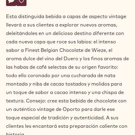
Actions
Escriba un comentario
- Zarpando
Guardar
- Zarpando
Esta distinguida bebida a capas de aspecto vintage
llevará a sus clientes a explorar nuevos aromas,
deleitándoles en un delicioso destino diferente con
cada nueva capa que roce sus labios: el intenso
sabor a Finest Belgian Chocolate de Wieze, el
aroma dulce del vino del Duero y los finos aromas de
las habas de café selectas de su origen favorito:
todo ello coronado por una cucharada de nata
montada y nibs de cacao tostados y molidos para
un toque de sabor a cacao intenso y una chispa de
textura. Consejo: cree esta bebida de chocolate con
un auténtico vintage de Oporto para darle ese
toque especial de tradición y autenticidad. A sus
clientes les encantará esta preparación caliente con
historia.