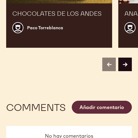
CHOCOLATES DE LOS ANDES
ANA
Paco
Jordi
Paco Torreblanca
Torreblanca
Roca
previous
next
COMMENTS
Añadir comentario
No hay comentarios