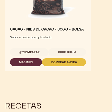
CACAO - NIBS DE CACAO - 800 G - BOLSA
Sabor a cacao puro y tostado.
Tamaños disponibles
800G BOLSA
COMPARAR
-
CACAO
-
MÁS INFO
COMPRAR AHORA
-
-
NIBS
CACAO
CACAO
DE
-
-
CACAO
NIBS
NIBS
-
DE
DE
800
CACAO
CACAO
G
-
-
-
800
800
BOLSA
G
G
-
-
RECETAS
BOLSA
BOLSA