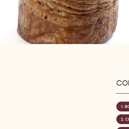
CON
B
C