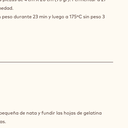
medad.
 peso durante 23 min y luego a 175ºC sin peso 3
MOSO
pequeña de nata y fundir las hojas de gelatina
AMO
as.
RO