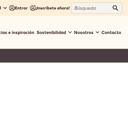
Búsqueda
l
Entrar
¡Inscríbete ahora!
Búsq
ias e inspiración
Sostenibilidad
Nosotros
Contacto