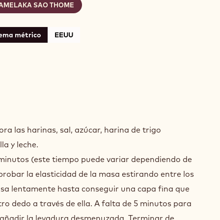
AMELAKA SAO THOME
tema métrico
EEUU
LERIA
ALDRADA
a las harinas, sal, azúcar, harina de trigo
a y leche.
minutos (este tiempo puede variar dependiendo de
robar la elasticidad de la masa estirando entre los
sa lentamente hasta conseguir una capa fina que
ro dedo a través de ella. A falta de 5 minutos para
añadir la levadura desmenuzada. Terminar de