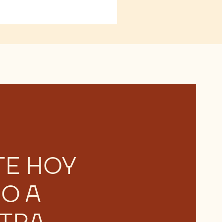
TE HOY
O A