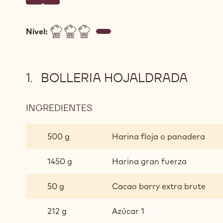
Escriba un comentario
- UMISAN DE CHOCOLATE Y SÉSAMO NEGRO
Guardar
- UMISAN DE CHOCOLATE Y SÉSAMO NEGRO
Nivel:
BOLLERIA HOJALDRADA
INGREDIENTES
:
BOLLERIA
HOJALDRADA
500 g
Harina floja o panadera
1450 g
Harina gran fuerza
50 g
Cacao barry extra brute
212 g
Azúcar 1