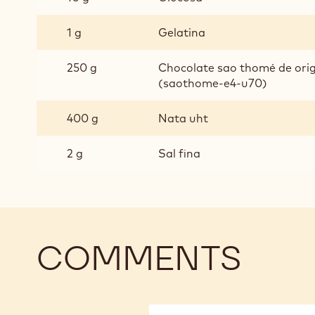
1 g
Gelatina
250 g
Chocolate sao thomé de orig
(saothome-e4-u70)
400 g
Nata uht
2 g
Sal fina
COMMENTS