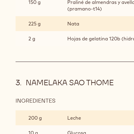
150 g
Praliné de almendras y avell
(pramano-t14)
225 g
Nata
2 g
Hojas de gelatina 120b (hid
NAMELAKA SAO THOME
INGREDIENTES
:
NAMELAKA
SAO
200 g
Leche
THOME
10 g
Glucosa