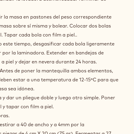
dir la masa en pastones del peso correspondiente
 masa sobre sí misma y bolear. Colocar dos bolas
 Tapar cada bola con film a piel..
o este tiempo, desgasificar cada bola ligeramente
r por la laminadora. Extender en bandejas de
 a piel y dejar en nevera durante 24 horas.
. Antes de poner la mantequilla ambos elementos,
deben estar a una temperatura de 12-15ºC para que
masa sea idónea.
a y dar un pliegue doble y luego otro simple. Poner
y tapar con film a piel.
oras.
 estirar a 40 de ancho y a 4mm por la
 piezas de 4 cm X 20 cm (75 gr). Fermentar a 27