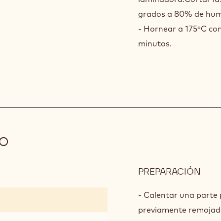
grados a 80% de hu
- Hornear a 175ºC con
minutos.
O
PREPARACIÓN
:
CRE
DE
- Calentar una parte 
SES
previamente remojad
NEG