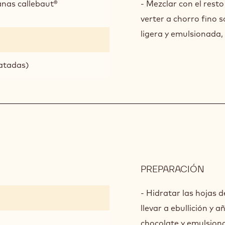
anas callebaut®
- Mezclar con el rest
verter a chorro fino s
ligera y emulsionada,
ratadas)
PREPARACIÓN
:
NAM
SAO
- Hidratar las hojas d
THO
llevar a ebullición y a
chocolate y emulsiona