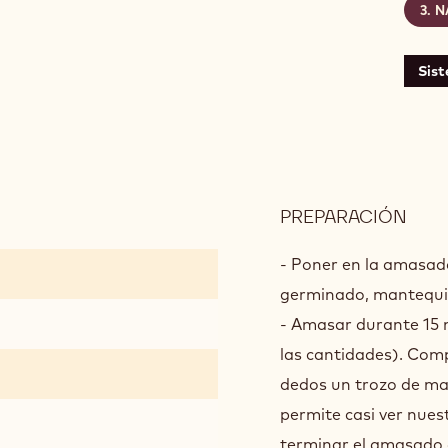
N
Sis
PREPARACIÓN
:
BOL
HOJ
- Poner en la amasador
germinado, mantequill
- Amasar durante 15 
las cantidades). Comp
dedos un trozo de ma
permite casi ver nuest
terminar el amasado 