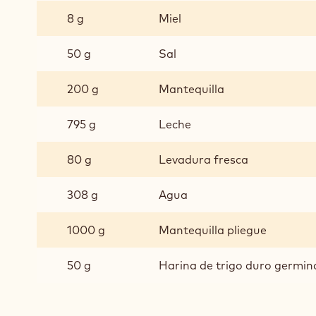
8 g
Miel
50 g
Sal
200 g
Mantequilla
795 g
Leche
80 g
Levadura fresca
308 g
Agua
1000 g
Mantequilla pliegue
50 g
Harina de trigo duro germi