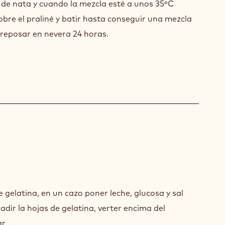
o de nata y cuando la mezcla esté a unos 35ºC
obre el praliné y batir hasta conseguir una mezcla
 reposar en nevera 24 horas.
ELAKA
e gelatina, en un cazo poner leche, glucosa y sal
ME
ñadir la hojas de gelatina, verter encima del
r.