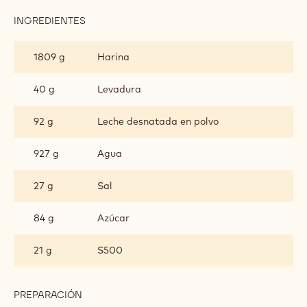
INGREDIENTES
:
CROISSANT
1809 g
Harina
40 g
Levadura
92 g
Leche desnatada en polvo
927 g
Agua
27 g
Sal
84 g
Azúcar
21 g
S500
PREPARACIÓN
: