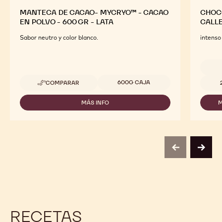
MANTECA DE CACAO- MYCRYO™ - CACAO
CHOCO
EN POLVO - 600 GR - LATA
CALL
Sabor neutro y color blanco.
intenso 
Tamaños disponibles
Tamaño
600G CAJA
COMPARAR
-
MANTECA
DE
MÁS INFO
M
-
CACAO-
MANTECA
MYCRYO™
DE
-
CACAO-
CACAO
MYCRYO™
EN
-
POLVO
previous
next
CACAO
-
EN
600
POLVO
GR
-
-
600
LATA
GR
-
LATA
RECETAS