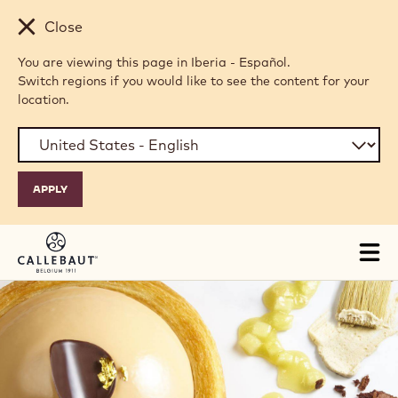
Skip to main content
Close
You are viewing this page in Iberia - Español.
Switch regions if you would like to see the content for your
location.
Tog
mai
nav