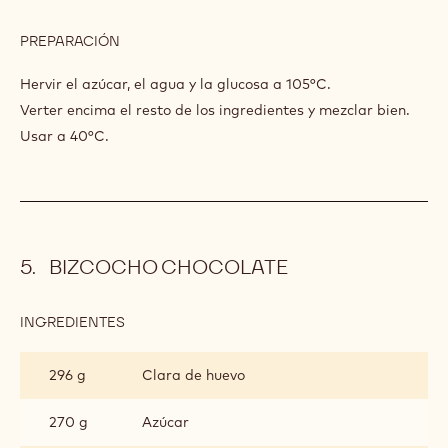
PREPARACIÓN
:
GLASEADO
GOLD
Hervir el azúcar, el agua y la glucosa a 105°C.
CALLEBAUT®
Verter encima el resto de los ingredientes y mezclar bien.
Usar a 40°C.
BIZCOCHO CHOCOLATE
INGREDIENTES
:
BIZCOCHO
CHOCOLATE
296 g
Clara de huevo
270 g
Azúcar