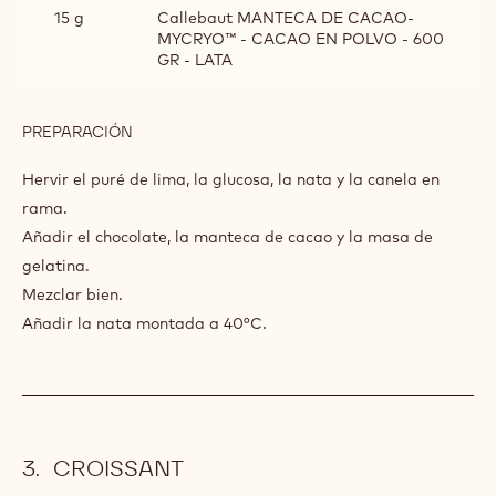
15 g
Callebaut MANTECA DE CACAO-
MYCRYO™ - CACAO EN POLVO - 600
GR - LATA
PREPARACIÓN
:
MOUSSE
GOLD
Hervir el puré de lima, la glucosa, la nata y la canela en
CALLEBAUT®
rama.
Añadir el chocolate, la manteca de cacao y la masa de
gelatina.
Mezclar bien.
Añadir la nata montada a 40°C.
CROISSANT