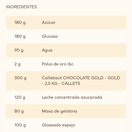
INGREDIENTES
:
GLASEADO
GOLD
180 g
Azúcar
CALLEBAUT®
180 g
Glucosa
90 g
Agua
2 g
Polvo de oro ibc
300 g
Callebaut CHOCOLATE GOLD - GOLD
- 2,5 KG - CALLETS
120 g
Leche concentrada azucarada
80 g
Masa de gelatina
100 g
Glaseado espejo