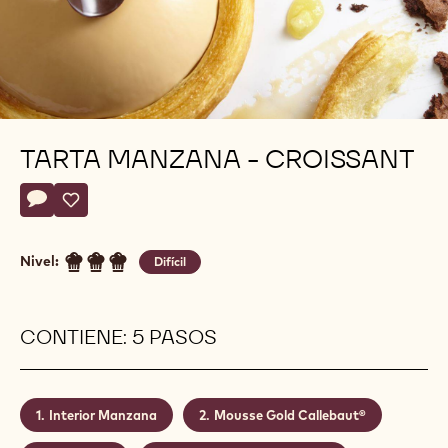
TARTA MANZANA - CROISSANT
Actions
Escriba un comentario
- Tarta Manzana - Croissant
Guardar
- Tarta Manzana - Croissant
Nivel:
Difícil
CONTIENE: 5 PASOS
Interior Manzana
Mousse Gold Callebaut®