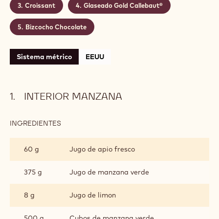
Croissant
Glaseado Gold Callebaut®
Bizcocho Chocolate
Sistema métrico
EEUU
INTERIOR MANZANA
INGREDIENTES
:
INTERIOR
MANZANA
60 g
Jugo de apio fresco
375 g
Jugo de manzana verde
8 g
Jugo de limon
500 g
Cubos de manzana verde