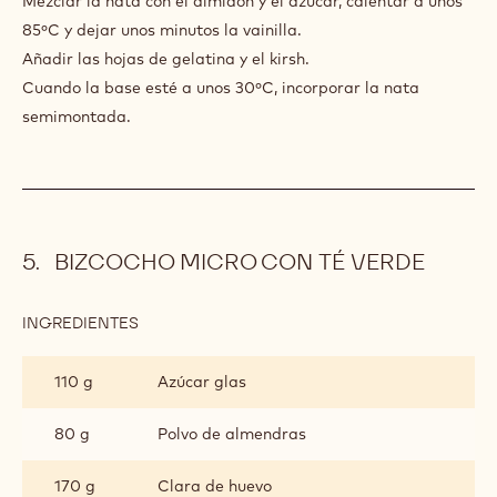
Mezclar la nata con el almidón y el azúcar, calentar a unos
NATA
85ºC y dejar unos minutos la vainilla.
AL
Añadir las hojas de gelatina y el kirsh.
KIRSCH
Cuando la base esté a unos 30ºC, incorporar la nata
semimontada.
BIZCOCHO MICRO CON TÉ VERDE
INGREDIENTES
:
BIZCOCHO
MICRO
110 g
Azúcar glas
CON
TÉ
VERDE
80 g
Polvo de almendras
170 g
Clara de huevo