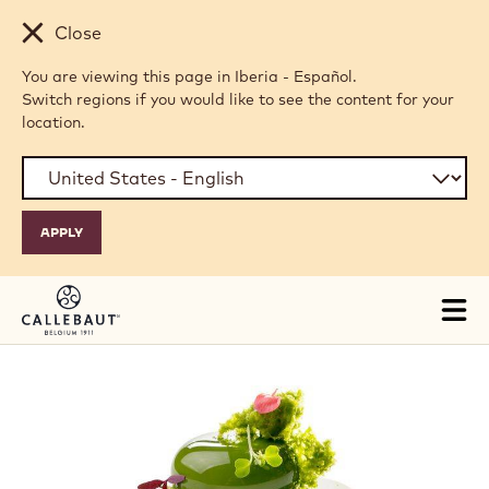
Skip to main content
Close
You are viewing this page in Iberia - Español.
Switch regions if you would like to see the content for your
location.
Tog
mai
nav