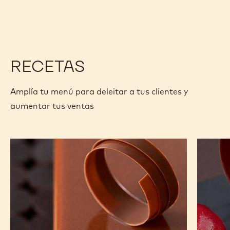
34%
-
-
-
ZÉPHYR™
ZÉPHYR™
PISTOLES
34%
34%
-
-
-
5KG
PISTOLES
PISTOLES
-
-
5KG
5KG
RECETAS
Amplía tu menú para deleitar a tus clientes y
aumentar tus ventas
Entremets
The
Alunga&trade;
Perfect
Match