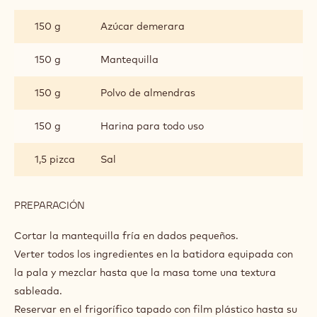
CRUMBLE
DE
150 g
Azúcar demerara
ALMENDRA
150 g
Mantequilla
150 g
Polvo de almendras
150 g
Harina para todo uso
1,5 pizca
Sal
PREPARACIÓN
:
CRUMBLE
DE
Cortar la mantequilla fría en dados pequeños.
ALMENDRA
Verter todos los ingredientes en la batidora equipada con
la pala y mezclar hasta que la masa tome una textura
sableada.
Reservar en el frigorífico tapado con film plástico hasta su