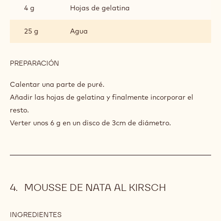
4 g
Hojas de gelatina
25 g
Agua
PREPARACIÓN
:
GELATINA
DE
Calentar una parte de puré.
GRIOTTE
Añadir las hojas de gelatina y finalmente incorporar el
resto.
Verter unos 6 g en un disco de 3cm de diámetro.
MOUSSE DE NATA AL KIRSCH
INGREDIENTES
: