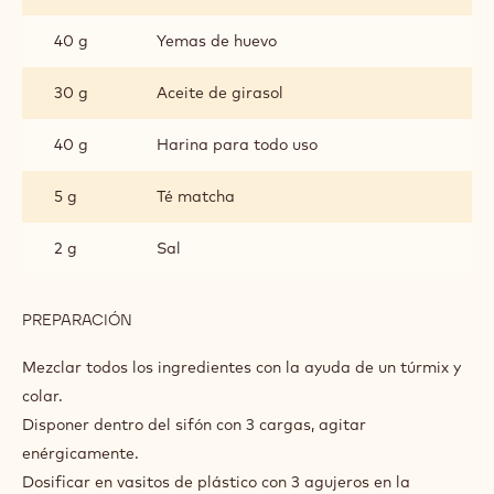
40 g
Yemas de huevo
30 g
Aceite de girasol
40 g
Harina para todo uso
5 g
Té matcha
2 g
Sal
PREPARACIÓN
:
BIZCOCHO
MICRO
Mezclar todos los ingredientes con la ayuda de un túrmix y
CON
colar.
TÉ
Disponer dentro del sifón con 3 cargas, agitar
VERDE
enérgicamente.
Dosificar en vasitos de plástico con 3 agujeros en la