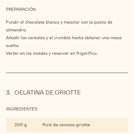
PREPARACIÓN
:
CRUJIENTE
DE
Fundir el chocolate blanco y mezclar con la pasta de
CEREALES
almendra.
Añadir los cereales y el crumble hasta obtener una masa
suelta.
Verter en los moldes y reservar en frigorífico.
GELATINA DE GRIOTTE
INGREDIENTES
:
GELATINA
DE
200 g
Puré de cerezas griotte
GRIOTTE