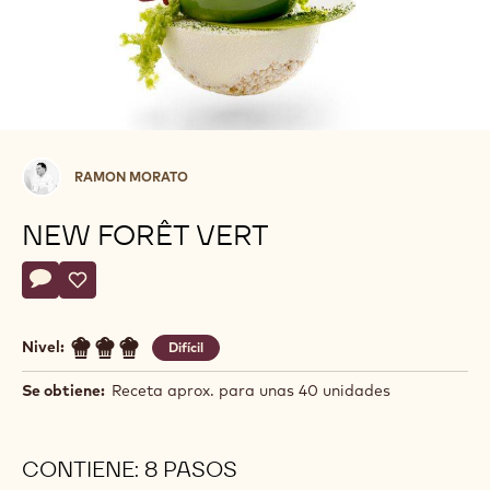
Ramon
RAMON MORATO
Morato
NEW FORÊT VERT
Actions
Escriba un comentario
- New forêt vert
Guardar
- New forêt vert
Nivel:
Difícil
Se obtiene:
Receta aprox. para unas 40 unidades
CONTIENE: 8 PASOS