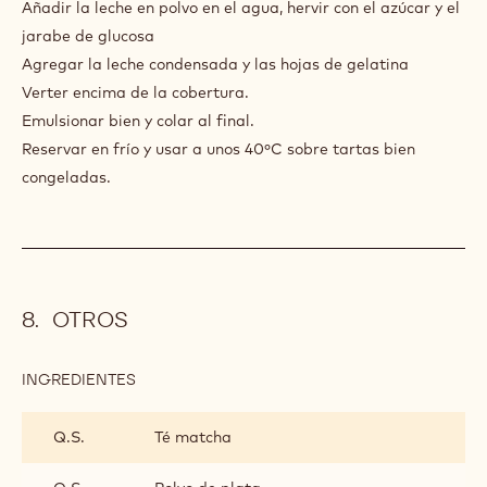
DE
Añadir la leche en polvo en el agua, hervir con el azúcar y el
TÉ
jarabe de glucosa
VERDE
Agregar la leche condensada y las hojas de gelatina
Verter encima de la cobertura.
Emulsionar bien y colar al final.
Reservar en frío y usar a unos 40ºC sobre tartas bien
congeladas.
OTROS
INGREDIENTES
:
OTROS
Q.S.
Té matcha