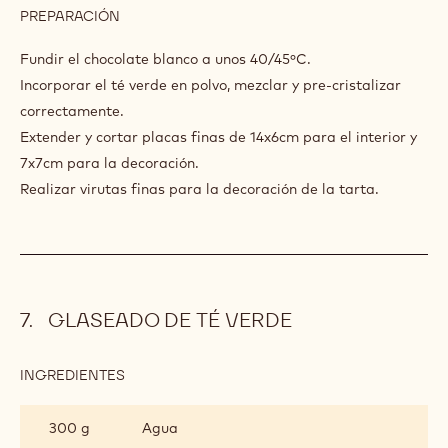
PREPARACIÓN
:
PLACAS
DE
Fundir el chocolate blanco a unos 40/45ºC.
CHOCOLATE
Incorporar el té verde en polvo, mezclar y pre-cristalizar
BLANCO
correctamente.
CON
TÉ
Extender y cortar placas finas de 14x6cm para el interior y
VERDE
7x7cm para la decoración.
Realizar virutas finas para la decoración de la tarta.
GLASEADO DE TÉ VERDE
INGREDIENTES
:
GLASEADO
DE
300 g
Agua
TÉ