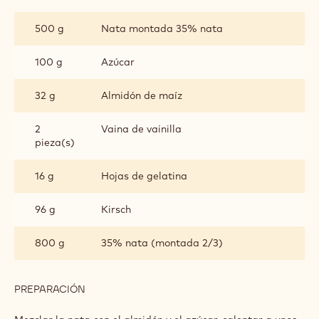
MOUSSE
DE
500 g
Nata montada 35% nata
NATA
AL
KIRSCH
100 g
Azúcar
32 g
Almidón de maíz
2
Vaina de vainilla
pieza(s)
16 g
Hojas de gelatina
96 g
Kirsch
800 g
35% nata (montada 2/3)
PREPARACIÓN
:
MOUSSE
DE