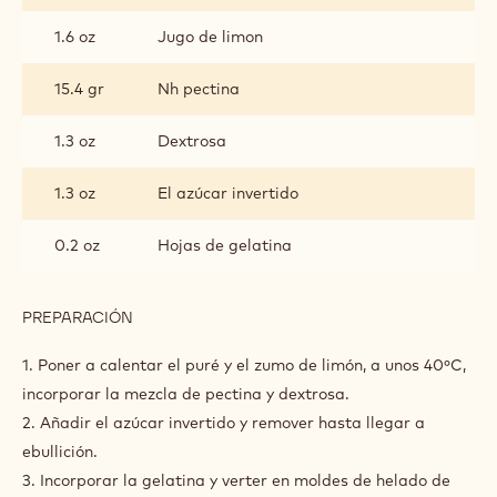
GELATINA DE FRUTOS ROJOS
INGREDIENTES
:
GELATINA
DE
1.7 lb
Puré de bayas rojas y grosellas
FRUTOS
ROJOS
1.6 oz
Jugo de limon
15.4 gr
Nh pectina
1.3 oz
Dextrosa
1.3 oz
El azúcar invertido