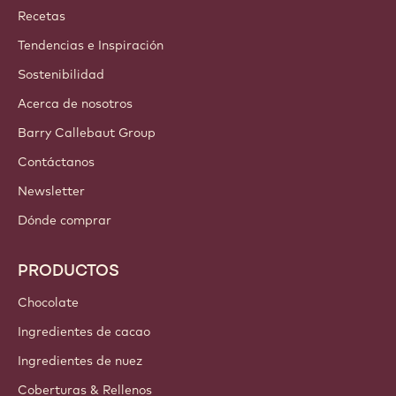
¡Únete hoy mismo a nuestra comunidad!
CUENTAS Y CONFIGURACIÓN
Entrar
¡Inscríbete ahora!
Iberia - Español
ENLACES IMPORTANTES
Footer
Callebaut
Recetas
Tendencias e Inspiración
Sostenibilidad
Acerca de nosotros
Barry Callebaut Group
Contáctanos