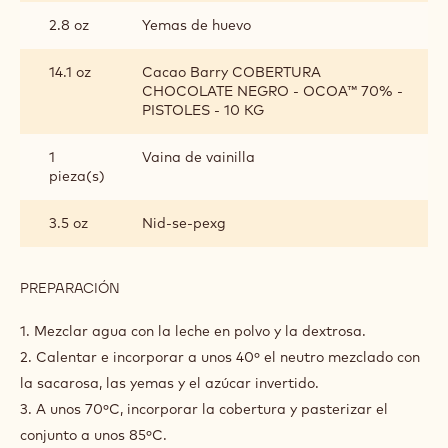
HELADO
DE
2.5 lb
Agua
CHOCOLATE
3.5 oz
Cacao en polvo
7.4 oz
Dextrosa
2.8 oz
Sacarosa
0.4 oz
Estabilizador de helado
2.8 oz
Yemas de huevo
14.1 oz
Cacao Barry COBERTURA
CHOCOLATE NEGRO - OCOA™ 70% -
PISTOLES - 10 KG
1
Vaina de vainilla
pieza(s)