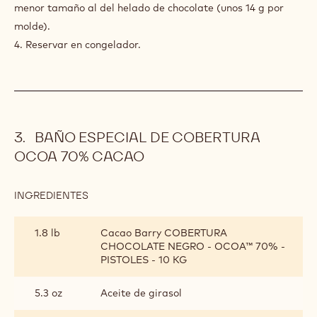
0.2 oz
Hojas de gelatina
PREPARACIÓN
:
GELATINA
DE
1. Poner a calentar el puré y el zumo de limón, a unos 40ºC,
FRUTOS
incorporar la mezcla de pectina y dextrosa.
ROJOS
2. Añadir el azúcar invertido y remover hasta llegar a
ebullición.
3. Incorporar la gelatina y verter en moldes de helado de
menor tamaño al del helado de chocolate (unos 14 g por
molde).
4. Reservar en congelador.
BAÑO ESPECIAL DE COBERTURA