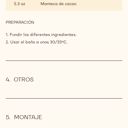
OCOA 70% CACAO
INGREDIENTES
:
BAÑO
ESPECIAL
1.8 lb
Cacao Barry COBERTURA
DE
CHOCOLATE NEGRO - OCOA™ 70% -
COBERTURA
PISTOLES - 10 KG
OCOA
70%
CACAO
5.3 oz
Aceite de girasol
5.3 oz
Manteca de cacao
PREPARACIÓN
:
BAÑO
ESPECIAL
1. Fundir los diferentes ingredientes.
DE
2. Usar el baño a unos 30/35ºC.
COBERTURA
OCOA
70%