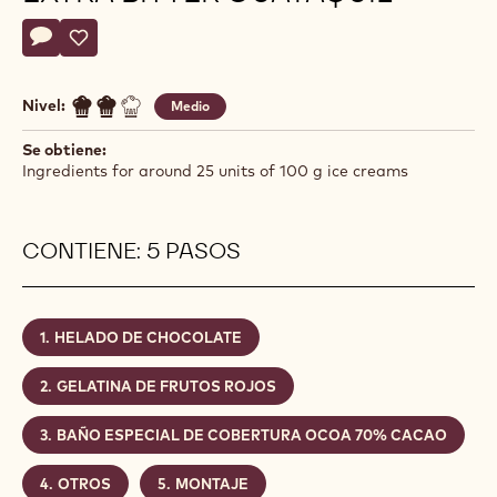
Ramon
RAMON MORATO
Morato
HELADO OCOA-PÉPITES CACAO
EXTRA BITTER GUAYAQUIL
Actions
Escriba un comentario
- HELADO OCOA-PÉPITES CACAO EXTRA BITTER GUAYAQ
Guardar
- HELADO OCOA-PÉPITES CACAO EXTRA BITTER GU
Nivel:
Medio
Se obtiene:
Ingredients for around 25 units of 100 g ice creams