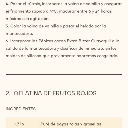
3.5 oz
Nid-se-pexg
PREPARACIÓN
:
HELADO
DE
1. Mezclar agua con la leche en polvo y la dextrosa.
CHOCOLATE
2. Calentar e incorporar a unos 40º el neutro mezclado con
la sacarosa, las yemas y el azúcar invertido.
3. A unos 70ºC, incorporar la cobertura y pasterizar el
conjunto a unos 85ºC.
4. Pasar el túrmix, incorporar la vaina de vainilla y asegurar
enfriamiento rápido a 4ºC, madurar entre 6 y 24 horas
máximo con agitación.
5. Colar la vaina de vainilla y pasar el helado por la
mantecadora.
6. Incorporar las Pépites cacao Extra Bitter Guayaquil a la
salida de la mantecadora y dosificar de inmediato en los
moldes de silicona que previamente habremos congelado.