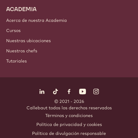
ACADEMIA
Acerca de nuestra Academia
Cursos
Nuestras ubicaciones
Nuestros chefs
Tutoriales
Síguenos
LinkedIn
TikTok
Opens in a new window.
Opens in a new window.
Facebook
YouTube
Opens in a new window
Instagram
Opens in a new w
Opens in
© 2021 - 2026
Callebaut
.
todos los derechos reservados
Footer
Términos y condiciones
-
Política de privacidad y cookies
meta
Política de divulgación responsable
navigation