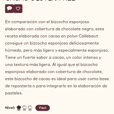
Belgium
Actions
Escriba un comentario
- Bizcocho esponjoso de cacao gluten free
Guardar
- Bizcocho esponjoso de cacao gluten free
En comparación con el bizcocho esponjoso
elaborado con cobertura de chocolate negro, esta
receta elaborada con cacao en polvo Callebaut
consigue un bizcocho esponjoso deliciosamente
húmedo, pero más ligero y especialmente esponjoso.
Tiene un fuerte sabor a cacao, un color intenso y
una textura más ligera. Al igual que el bizcocho
esponjoso elaborado con cobertura de chocolate,
este bizcocho de cacao es ideal para usar como base
de repostería o para integrarlo en la elaboración de
pasteles.
Nivel:
Fácil