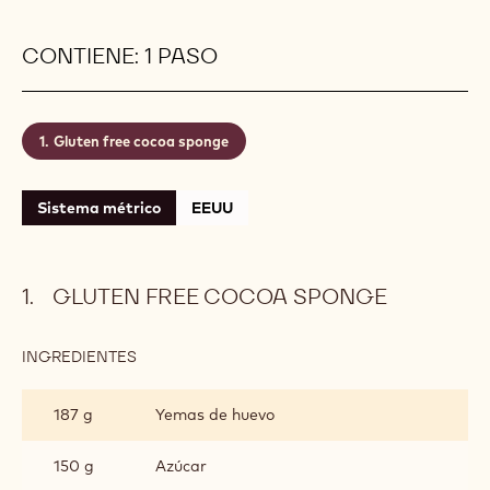
CONTIENE: 1 PASO
Gluten free cocoa sponge
Sistema métrico
EEUU
GLUTEN FREE COCOA SPONGE
INGREDIENTES
:
GLUTEN
FREE
187 g
Yemas de huevo
COCOA
SPONGE
150 g
Azúcar