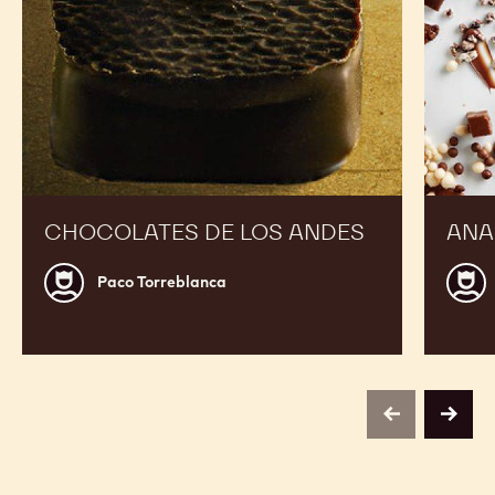
CHOCOLATES DE LOS ANDES
ANA
Paco
Jordi
Paco Torreblanca
Torreblanca
Roca
previous
next