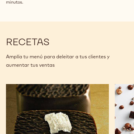
minutos.
RECETAS
Amplía tu menú para deleitar a tus clientes y
aumentar tus ventas
Chocolates
Anarqui
de
de
los
chocola
Andes