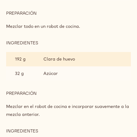
PREPARACIÓN
:
GLUTEN
FREE
Mezclar todo en un robot de cocina.
COCOA
SPONGE
INGREDIENTES
:
GLUTEN
FREE
192 g
Clara de huevo
COCOA
SPONGE
32 g
Azúcar
PREPARACIÓN
:
GLUTEN
FREE
Mezclar en el robot de cocina e incorporar suavemente a la
COCOA
mezcla anterior.
SPONGE
INGREDIENTES
:
GLUTEN