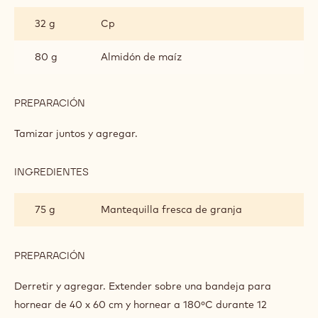
FREE
32 g
Cp
COCOA
SPONGE
80 g
Almidón de maíz
PREPARACIÓN
:
GLUTEN
FREE
Tamizar juntos y agregar.
COCOA
SPONGE
INGREDIENTES
:
GLUTEN
FREE
75 g
Mantequilla fresca de granja
COCOA
SPONGE
PREPARACIÓN
:
GLUTEN
FREE
Derretir y agregar. Extender sobre una bandeja para
COCOA
hornear de 40 x 60 cm y hornear a 180ºC durante 12
SPONGE