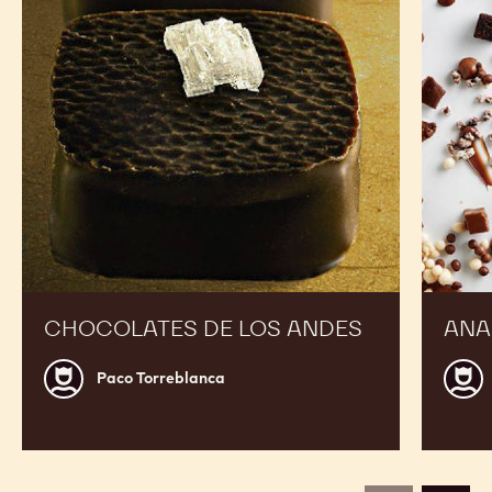
Andes
CHOCOLATES DE LOS ANDES
ANA
Paco
Jordi
Paco Torreblanca
Torreblanca
Roca