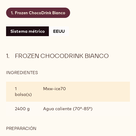
Frozen ChocoDrink Bianco
Sistema métrico
EEUU
FROZEN CHOCODRINK BIANCO
INGREDIENTES
:
FROZEN
CHOCODRINK
1
Mxw-ice70
BIANCO
bolsa(s)
2400 g
Agua caliente (70°-85°)
PREPARACIÓN
:
FROZEN