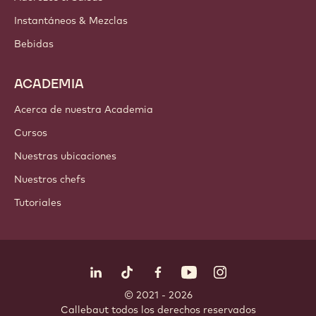
Instantáneos & Mezclas
Bebidas
ACADEMIA
Acerca de nuestra Academia
Cursos
Nuestras ubicaciones
Nuestros chefs
Tutoriales
Síguenos
LinkedIn
TikTok
Opens in a new window.
Opens in a new window.
Facebook
YouTube
Opens in a new window
Instagram
Opens in a new w
Opens in
© 2021 - 2026
Callebaut
.
todos los derechos reservados