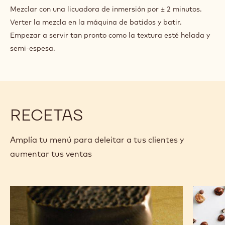
CHOCODRINK
Mezclar con una licuadora de inmersión por ± 2 minutos.
BIANCO
Verter la mezcla en la máquina de batidos y batir.
Empezar a servir tan pronto como la textura esté helada y
semi-espesa.
RECETAS
Amplía tu menú para deleitar a tus clientes y
aumentar tus ventas
Chocolates
Anarqui
de
de
los
chocola