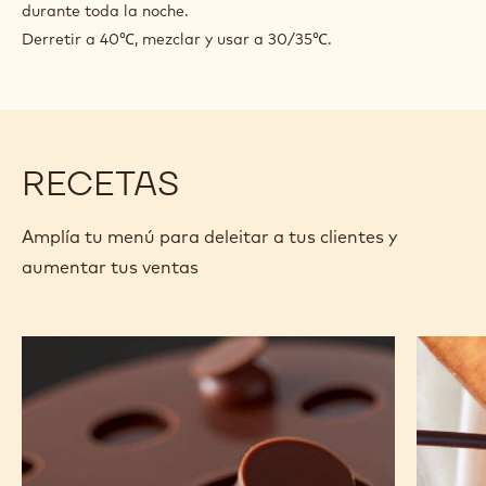
120 g
Agua
250 g
Chd-q70sdo
PREPARACIÓN
:
GLAÇAGE
MIROIR
Combinar la gelatina y el agua.
DE
Calentar el agua, el azúcar y la glucosa a 103℃. Añadir la
ST
leche condensada y el chocolate. Mezclar y reservar
DOMINGUE
70%
durante toda la noche.
Derretir a 40℃, mezclar y usar a 30/35℃.
RECETAS