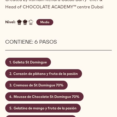
ENTREMETS DE PABANA
Actions
Escriba un comentario
- Entremets de Pabana
Guardar
- Entremets de Pabana
Created by Romain Renard Cacao Barry® chef &
Head of CHOCOLATE ACADEMY™ centre Dubai
Nivel:
Medio
CONTIENE: 6 PASOS