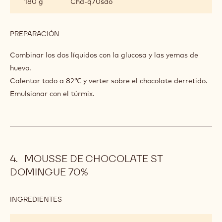
INGREDIENTES
:
CREMOSO
DE
300 g
35% crema
ST
DOMINGUE
70%
40 g
Leche
40 g
Yemas de huevo
60 g
Glucosa
180 g
Chd-q70sdo
PREPARACIÓN
:
CREMOSO
DE
Combinar los dos líquidos con la glucosa y las yemas de
ST
huevo.
DOMINGUE
Calentar todo a 82℃ y verter sobre el chocolate derretido.
70%
Emulsionar con el túrmix.