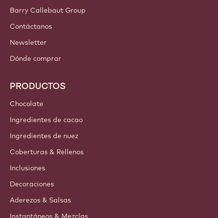
¡Inscríbete ahora!
Iberia - Español
ENLACES IMPORTANTES
Footer
Callebaut
Recetas
Tendencias e Inspiración
Sostenibilidad
Acerca de nosotros
Barry Callebaut Group
Contáctanos
Newsletter
Dónde comprar
PRODUCTOS