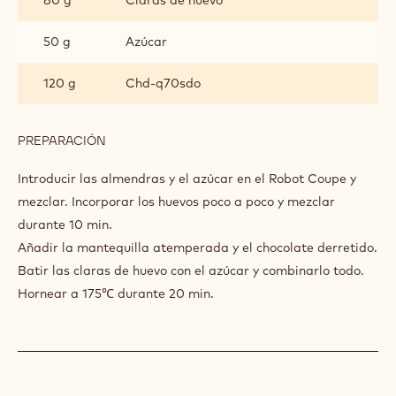
INGREDIENTES
:
GALLETA
ST
245 g
Almendras enteras
DOMINGUE
200 g
Azúcar en polvo
365 g
Huevos enteros
100 g
Mantequilla
80 g
Claras de huevo
50 g
Azúcar
120 g
Chd-q70sdo
PREPARACIÓN
:
GALLETA