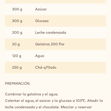
PASIÓN
GLAÇAGE MIROIR DE ST DOMINGUE
70%
INGREDIENTES
:
GLAÇAGE
MIROIR
150 g
Agua
DE
ST
DOMINGUE
300 g
Azúcar
70%
300 g
Glucosa
200 g
Leche condensada
20 g
Gelatina 200 flor