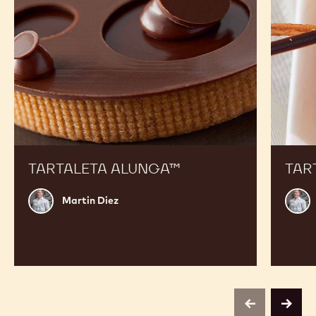
Amplía tu menú para deleitar a tus clientes y
aumentar tus ventas
Tartaleta
Tarta
Alunga™
Otoño
Zéphyr