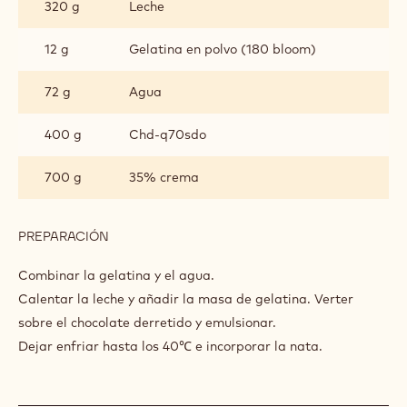
MOUSSE DE CHOCOLATE ST
DOMINGUE 70%
INGREDIENTES
:
MOUSSE
DE
320 g
Leche
CHOCOLATE
ST
DOMINGUE
12 g
Gelatina en polvo (180 bloom)
70%
72 g
Agua
400 g
Chd-q70sdo
700 g
35% crema