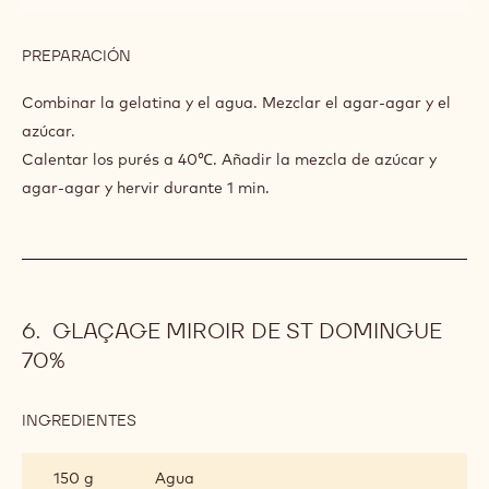
300 g
Puré de mango
MANGO
Y
FRUTA
15 g
Puré de plátano
DE
LA
50 g
Agar agar
PASIÓN
31 g
Azúcar
3 g
Gelatina
18 g
Agua
PREPARACIÓN
:
GELATINA
DE
Combinar la gelatina y el agua. Mezclar el agar-agar y el
MANGO
azúcar.
Y
Calentar los purés a 40℃. Añadir la mezcla de azúcar y
FRUTA
DE
agar-agar y hervir durante 1 min.
LA