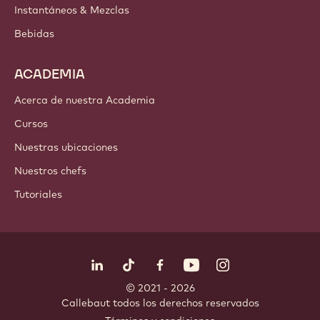
Instantáneos & Mezclas
Bebidas
ACADEMIA
Acerca de nuestra Academia
Cursos
Nuestras ubicaciones
Nuestros chefs
Tutoriales
Síguenos
LinkedIn
TikTok
Opens in a new window.
Opens in a new window.
Facebook
YouTube
Opens in a new window
Instagram
Opens in a new w
Opens in
© 2021 - 2026
Callebaut
.
todos los derechos reservados
Footer