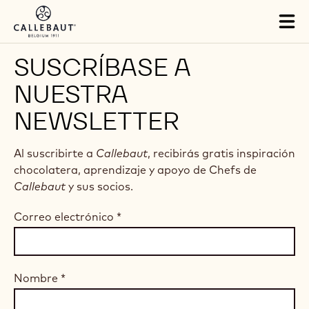
Skip to main content
Tog
mai
nav
SUSCRÍBASE A
NUESTRA
NEWSLETTER
Al suscribirte a
Callebaut
, recibirás gratis inspiración
chocolatera, aprendizaje y apoyo de Chefs de
Callebaut
y sus socios.
Correo electrónico
*
Nombre
*