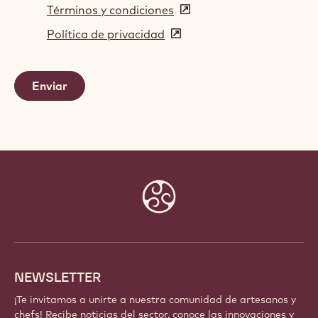
Términos y condiciones
(opens
in
Política de privacidad
(opens
a
in
new
a
window)
new
window)
Website
info
NEWSLETTER
¡Te invitamos a unirte a nuestra comunidad de artesanos y
chefs! Recibe noticias del sector, conoce las innovaciones y