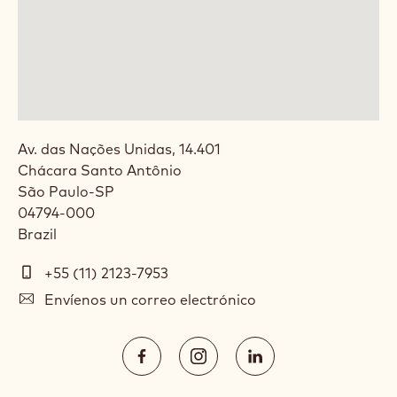
Av. das Nações Unidas, 14.401
Chácara Santo Antônio
São Paulo
-
SP
04794-000
Brazil
Teléfono
+55 (11) 2123-7953
E-
Envíenos un correo electrónico
mail
Social
https://facebook.com/Callebaut.br.
https://www.instagram.com/c
https://www.linked
media
Opens
Opens
Opens