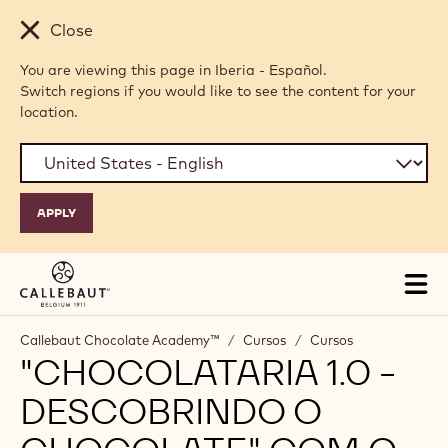
Skip to main content
Close
You are viewing this page in Iberia - Español.
Switch regions if you would like to see the content for your
location.
Tog
mai
nav
Callebaut Chocolate Academy™
/
Cursos
/
Cursos
"CHOCOLATARIA 1.0 -
DESCOBRINDO O