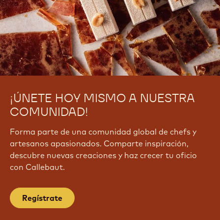
G
r
y
A
u
O
w
¡ÚNETE HOY MISMO A NUESTRA
COMUNIDAD!
Forma parte de una comunidad global de chefs y
artesanos apasionados. Comparte inspiración,
descubre nuevas creaciones y haz crecer tu oficio
con Callebaut.
Regístrate