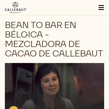
Skip to main content
Tog
mai
nav
BEAN TO BAR EN
BÉLGICA -
MEZCLADORA DE
CACAO DE CALLEBAUT
Ver
el
video:
https://youtu.be/x2wSGryAuOw