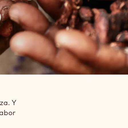
O
za. Y
sabor