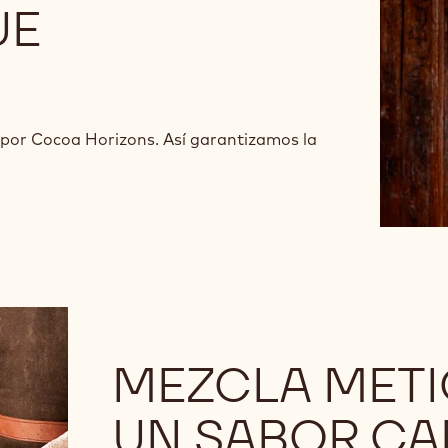
UE
por Cocoa Horizons. Así garantizamos la
MEZCLA METI
UN SABOR CA