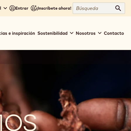
Búsqueda
l
Entrar
¡Inscríbete ahora!
Búsq
ias e inspiración
Sostenibilidad
Nosotros
Contacto
MOS