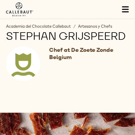
Skip to main content
Tog
mai
nav
Academia del Chocolate Callebaut
/
Artesanos y Chefs
STEPHAN GRIJSPEERD
Chef at De Zoete Zonde
Belgium