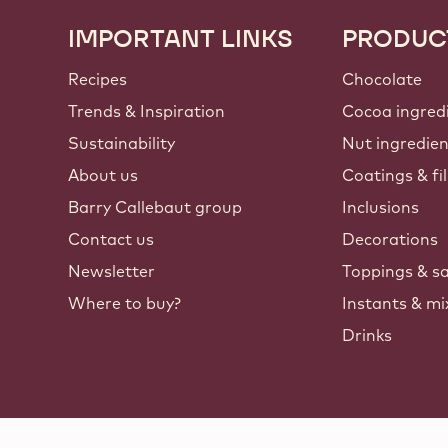
IMPORTANT LINKS
PRODUC
Footer
Callebaut
Recipes
Chocolate
Trends & Inspiration
Cocoa ingred
Sustainability
Nut ingredie
About us
Coatings & fil
Barry Callebaut group
Inclusions
Contact us
Decorations
Newsletter
Toppings & s
Where to buy?
Instants & mi
Drinks