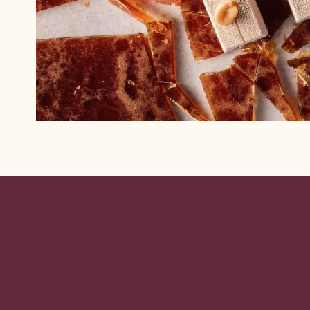
Website
info