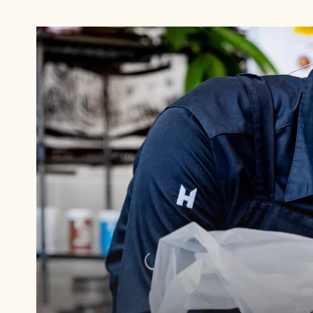
Play
video:
Play