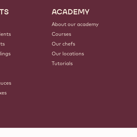
TS
ACADEMY
About our academy
ients
Courses
nts
Our chefs
lings
Our locations
Tutorials
auces
xes