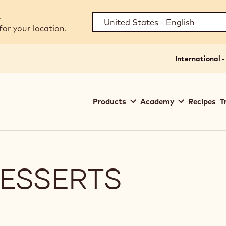
.
for your location.
International -
Main
Products
Academy
Recipes
T
navigation
Callebaut
DESSERTS