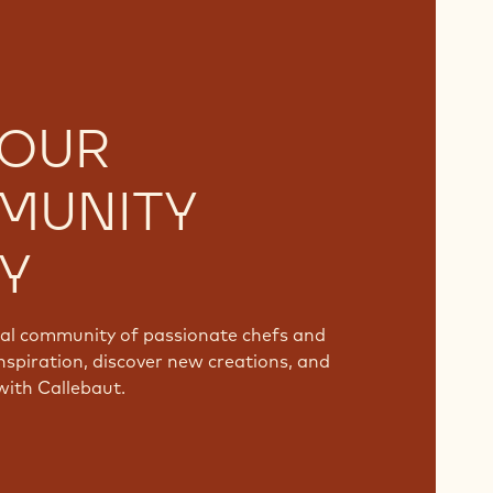
 OUR
MUNITY
Y
bal community of passionate chefs and
nspiration, discover new creations, and
with Callebaut.