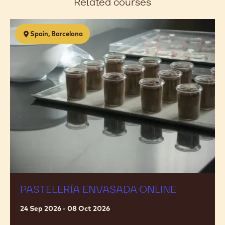
Related courses
new
new
new
new
window.
window.
window.
window.
Pastelería
Spain, Barcelona
envasada
ONLINE
PASTELERÍA ENVASADA ONLINE
24 Sep 2026 - 08 Oct 2026