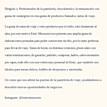
Dirigido a: Profesionales de la pastelería, chocolatería y la restauración con
ganas de sumergirse en esta gama de productos llamados, tartas de viaje.
La gama de tartas de viaje y otros productos por el estilo, está claramente al
alza, por este motivo Enric Monzonis nos presenta una amplia gama de
elaboraciones pensadas para poder conservarse sin frío, por lo tanto perfectas
para llevar de viaje. Tartas de horno en distintas versiones, plum cakes con
varias terminaciones, de ganache, pralinés, compotas, baños, cakes montados
por capas, todo ello con una visión muy personal de Enric,
que también son
ideales para mesas dulces, buffets de desayunos y meriendas.
Un curso que nos abrirá las puertas de la pastelería de viaje, ayudándonos a
descubrir nuevas oportunidades de negocios.
Instagram: @enricmonzonis