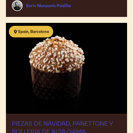
Enric
Enric Monzonis Padilla
Monzonis
Padilla
Piezas
Spain, Barcelona
de
navidad,
panettone
y
bollería
de
alta
gama
PIEZAS DE NAVIDAD, PANETTONE Y
BOLLERÍA DE ALTA GAMA