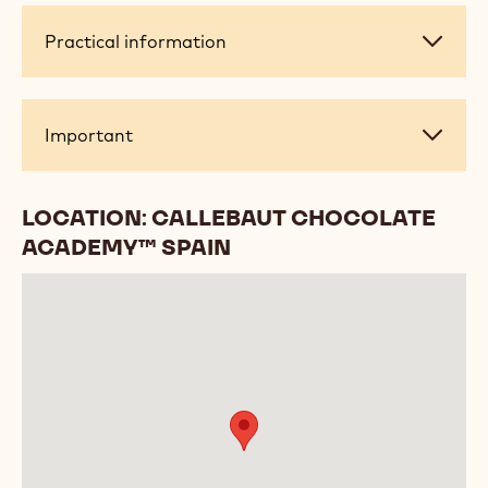
Practical
Practical information
information
Important
Important
LOCATION: CALLEBAUT CHOCOLATE
ACADEMY™ SPAIN