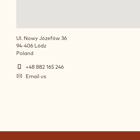
Ul. Nowy Józefów 36
94-406
Lódz
Poland
Telephone
+48 882 165 246
E-
Email us
mail
Social
media