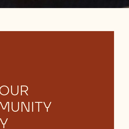
 OUR
MUNITY
Y