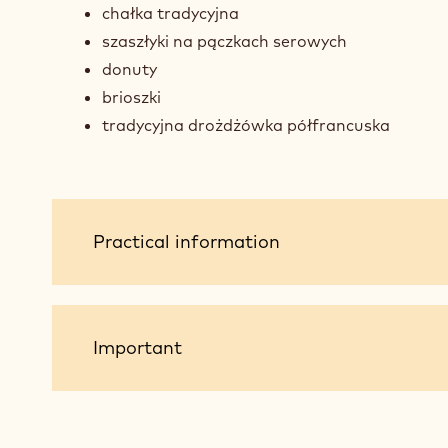
chałka tradycyjna
szaszłyki na pączkach serowych
donuty
brioszki
tradycyjna drożdżówka półfrancuska
Practical
Practical information
information
Important
Important