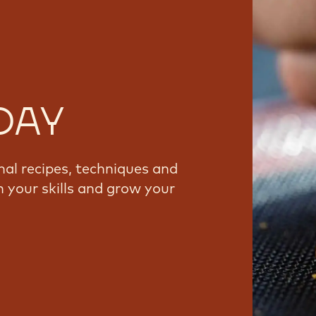
window.
window.
window.
DAY
nal recipes, techniques and
 your skills and grow your