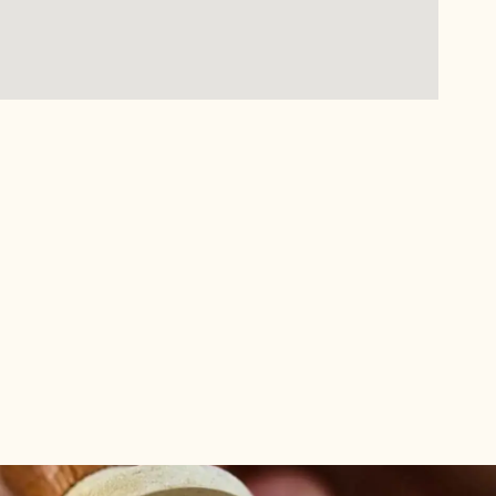
utChocolateAcademyPoland/.
callebautchocolateacademypl/.
in.com/company/callebautchocolateacademy.