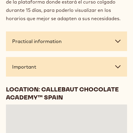
pastelería individual, y que vamos a elaborar de
principio a fin.
Veremos diferentes bizcochos, interiores, mousses,
glaseados, técnicas de montaje, acabados muy
interesantes y decoraciones únicas.
Los asistentes recibirán por email el dossier del
curso en formato PDF, para que puedan imprimirlo.
Asimismo también recibirán un link y la contraseña
de la plataforma donde estará el curso colgado
durante 15 días, para poderlo visualizar en los
horarios que mejor se adapten a sus necesidades.
Practical
Practical information
information