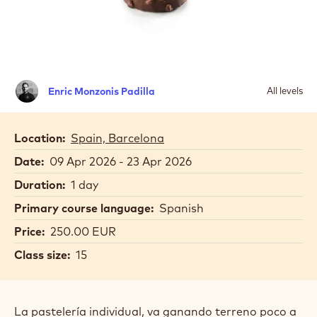
Enric
Enric Monzonis Padilla
All levels
Monzonis
Padilla
Location:
Spain, Barcelona