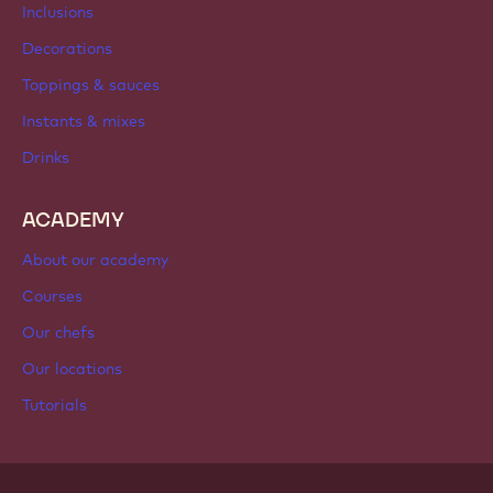
Newsletter
Where to buy?
PRODUCTS
Chocolate
Cocoa ingredients
Nut ingredients
Coatings & fillings
Inclusions
Decorations
Toppings & sauces
Instants & mixes
Drinks