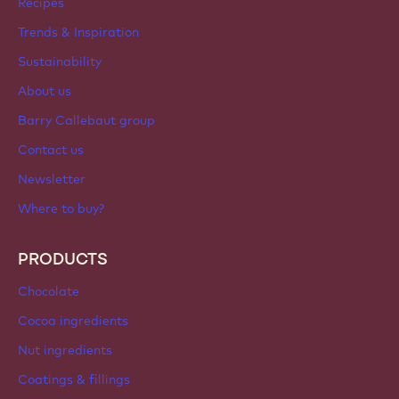
ACCOUNT & SETTINGS
Login
Sign up now
International - English
IMPORTANT LINKS
Footer
Callebaut
Recipes
Trends & Inspiration
Sustainability
About us
Barry Callebaut group
Contact us