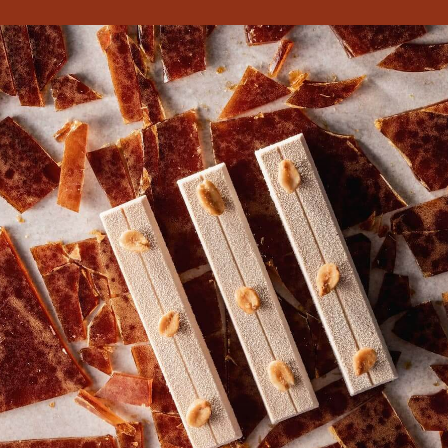
CREATE YOUR ACCOUNT TODAY
Unlock free unlimited access to professional recipes,
techniques and many more practical resources to
sharpen your skills and grow your business.
Signup Now
Log In