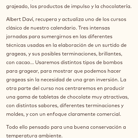
Date:
10 Nov 2025 - 12 Nov 2025
Duration:
3 days
Primary course language:
Spanish
Price:
790.00 EUR
Class size:
12
Personas que deseen iniciarse en la técnica del
grajeado, los productos de impulso y la chocolatería.
Albert Daví, recupera y actualiza uno de los cursos
clásico de nuestro calendario. Tres intensas
jornadas para sumergirnos en las diferentes
técnicas usadas en la elaboración de un surtido de
grageas, y sus posibles terminaciones, brillantes,