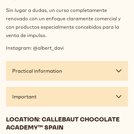
con cacao... Usaremos distintos tipos de bombos
para gragear, para mostrar que podemos hacer
grageas sin la necesidad de una gran inversión. La
otra parte del curso nos centraremos en producir
una gama de tabletas de chocolate muy atractivas,
con distintos sabores, diferentes terminaciones y
moldes, y con un enfoque claramente comercial.
Todo ello pensado para una buena conservación a
temperatura ambiente.
Sin lugar a dudas, un curso completamente
renovado con un enfoque claramente comercial y
con productos especialmente concebidos para la
venta de impulso.
Instagram: @albert_davi