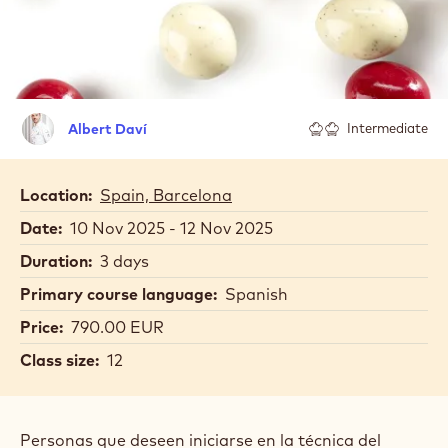
Albert
Albert Daví
Intermediate
Daví
Location:
Spain, Barcelona