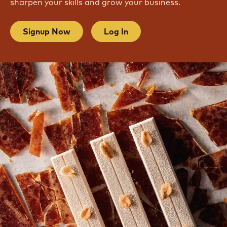
CREATE YOUR ACCOUNT TODAY
Unlock free unlimited access to professional recipes,
techniques and many more practical resources to
sharpen your skills and grow your business.
Signup Now
Log In