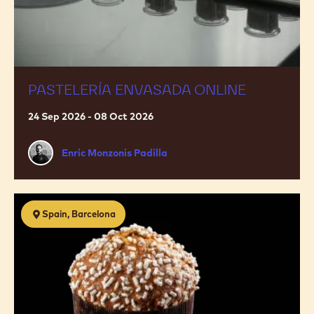
Related courses
new
new
new
new
window.
window.
window.
window.
Pastelería
Spain, Barcelona
envasada
ONLINE
PASTELERÍA ENVASADA ONLINE
24 Sep 2026 - 08 Oct 2026