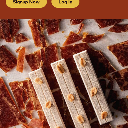
CREATE YOUR ACCOUNT TODAY
Unlock free unlimited access to professional recipes,
techniques and many more practical resources to
sharpen your skills and grow your business.
Signup Now
Log In