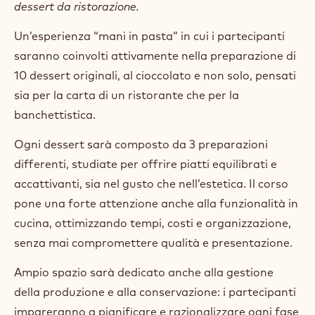
Duration:
2 days
Primary course language:
Italian
Price:
597.80 EUR
Class size:
16
Lo chef Diego Poli propone un corso altamente pratico
e operativo, interamente dedicato al mondo dei
dessert da ristorazione.
Un’esperienza “mani in pasta” in cui i partecipanti
saranno coinvolti attivamente nella preparazione di
10 dessert originali, al cioccolato e non solo, pensati
sia per la carta di un ristorante che per la
banchettistica.