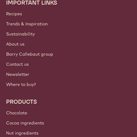
Join our community today
ACCOUNT & SETTINGS
Login
Sign up now
International - English
IMPORTANT LINKS
Footer
Callebaut
Recipes
Trends & Inspiration
Sustainability
About us
Barry Callebaut group