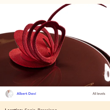
Albert
Albert Daví
All levels
Daví
Location:
Spain, Barcelona