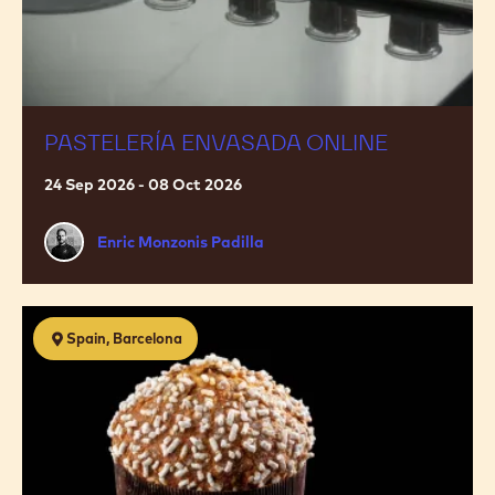
PASTELERÍA ENVASADA ONLINE
24 Sep 2026 - 08 Oct 2026
Enric
Enric Monzonis Padilla
Monzonis
Padilla
Piezas
Spain, Barcelona
de
navidad,
panettone
y
bollería
de