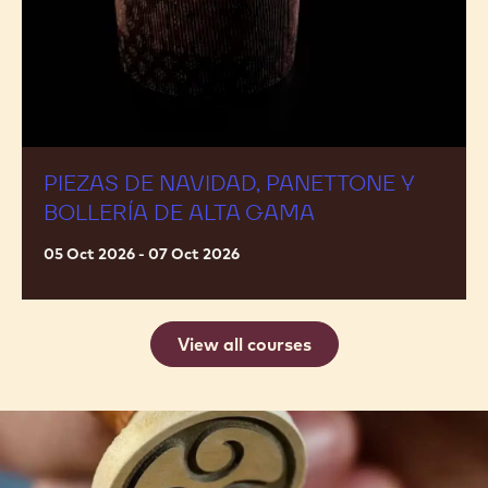
alta
gama
PIEZAS DE NAVIDAD, PANETTONE Y
BOLLERÍA DE ALTA GAMA
05 Oct 2026 - 07 Oct 2026
View all courses