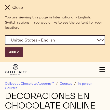
Skip to main content
Close
You are viewing this page in International - English.
Switch regions if you would like to see the content for your
location.
Tog
mai
nav
Callebaut Chocolate Academy™
/
Courses
/
In-person
Courses
DECORACIONES EN
CHOCOLATE ONLINE