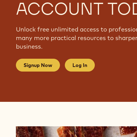
ACCOUNT TO
Unlock free unlimited access to professio
many more practical resources to sharpen
business.
Signup Now
Log In