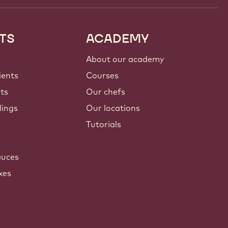
TS
ACADEMY
About our academy
ients
Courses
nts
Our chefs
lings
Our locations
Tutorials
auces
xes