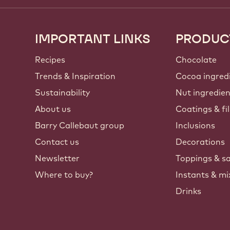
IMPORTANT LINKS
PRODUC
Footer
Callebaut
Recipes
Chocolate
Trends & Inspiration
Cocoa ingred
Sustainability
Nut ingredie
About us
Coatings & fil
Barry Callebaut group
Inclusions
Contact us
Decorations
Newsletter
Toppings & s
Where to buy?
Instants & mi
Drinks