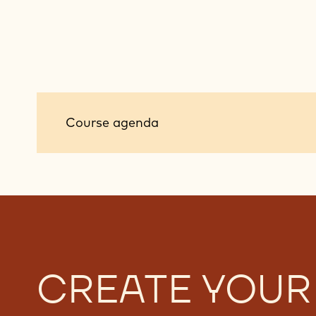
Course
Course agenda
agenda
CREATE YOUR