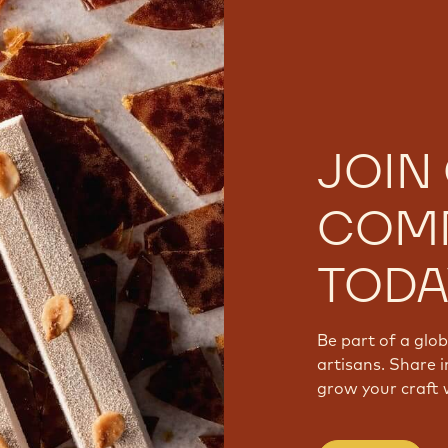
JOIN
COM
TODA
Be part of a glo
artisans. Share i
grow your craft 