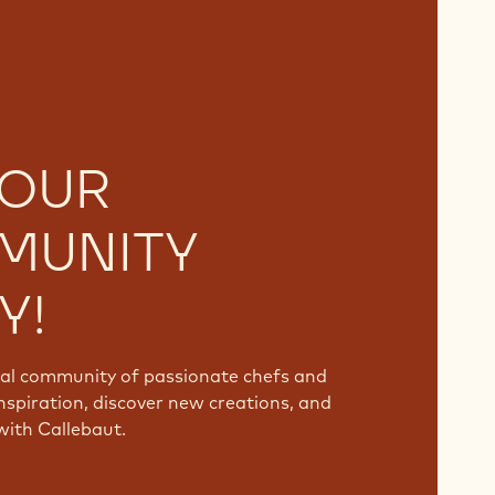
 OUR
MUNITY
Y!
bal community of passionate chefs and
nspiration, discover new creations, and
with Callebaut.