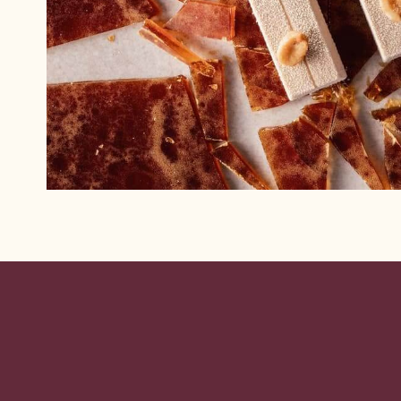
Website
info