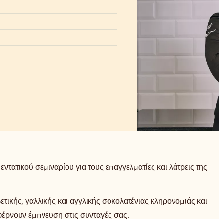
ντατικού σεμιναρίου για τους επαγγελματίες και λάτρεις της
λβετικής, γαλλικής και αγγλικής σοκολατένιας κληρονομιάς και
 φέρνουν έμπνευση στις συνταγές σας.