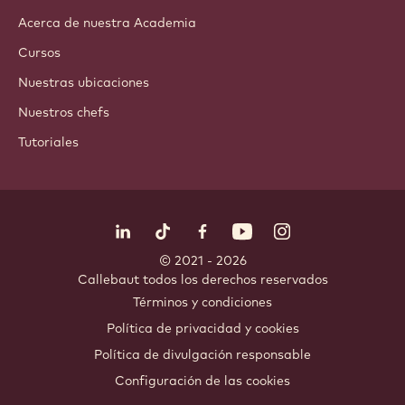
Acerca de nuestra Academia
Cursos
Nuestras ubicaciones
Nuestros chefs
Tutoriales
Síguenos
LinkedIn
TikTok
Opens in a new window.
Opens in a new window.
Facebook
YouTube
Opens in a new window
Instagram
Opens in a new w
Opens in
© 2021 - 2026
Callebaut
.
todos los derechos reservados
Footer
Términos y condiciones
-
Política de privacidad y cookies
meta
Política de divulgación responsable
navigation
Configuración de las cookies