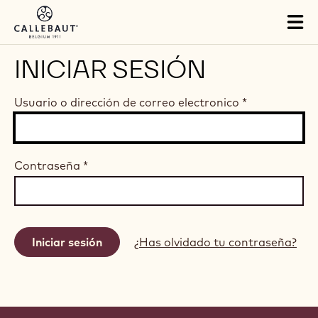
Skip to main content
Tog
mai
nav
INICIAR SESIÓN
Usuario o dirección de correo electronico
*
Contraseña
*
¿Has olvidado tu contraseña?