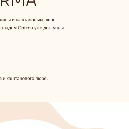
ARMA
одины и каштановым пюре.
коладом Carmа уже доступны
а и каштанового пюре.