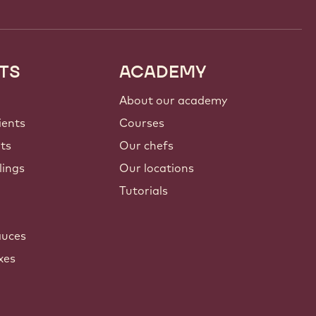
TS
ACADEMY
About our academy
ients
Courses
nts
Our chefs
lings
Our locations
Tutorials
auces
xes