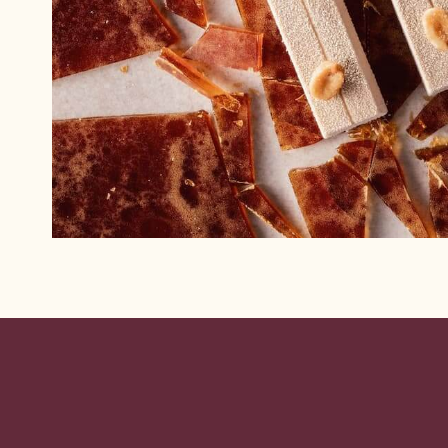
Website
info