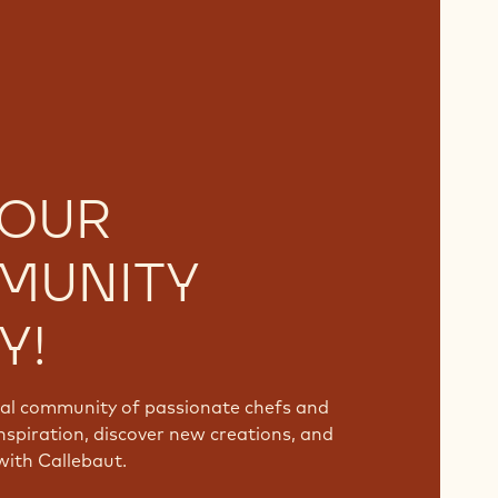
 OUR
MUNITY
Y!
bal community of passionate chefs and
nspiration, discover new creations, and
with Callebaut.