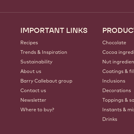
IMPORTANT LINKS
PRODUC
Footer
Callebaut
Recipes
Chocolate
Trends & Inspiration
Cocoa ingred
Sustainability
Nut ingredie
About us
Coatings & fil
Barry Callebaut group
Inclusions
Contact us
Decorations
Newsletter
Toppings & s
Where to buy?
Instants & mi
Drinks