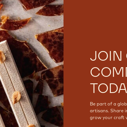
JOIN
COM
TODA
Be part of a glo
artisans. Share i
grow your craft 