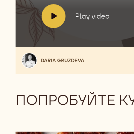
V
Play video
i
d
e
o
:
Daria
DARIA GRUZDEVA
Gruzdeva
ПОПРОБУЙТЕ К