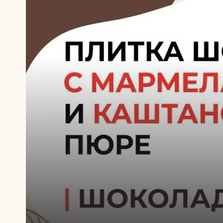
Play
video:
Play
video