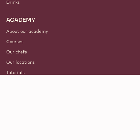
Drinks
ACADEMY
About our academy
Courses
Our chefs
Our locations
Tutorials
© 2021 - 2026
Callebaut
.
all rights reserved
Footer
Terms & Conditions
-
Privacy & cookie policy
meta
Responsible Disclosure Policy
navigation