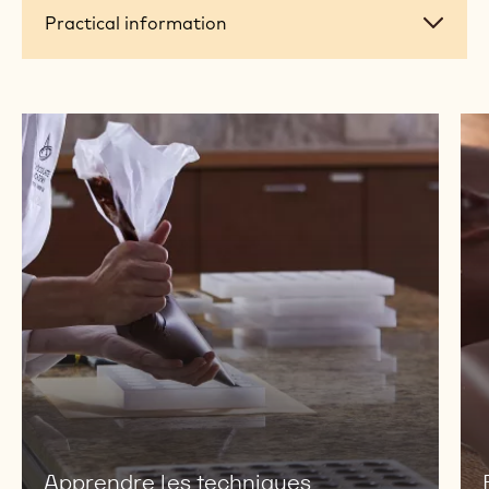
Practical
Practical information
information
Apprendre les techniques