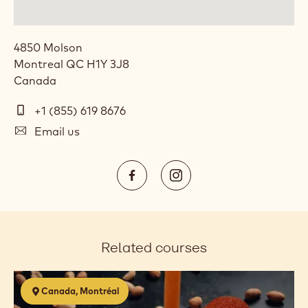
4850 Molson
Montreal
QC
H1Y 3J8
Canada
Telephone
+1 (855) 619 8676
(Phone)
E-
Email us
mail
Social
https://www.facebook.com/Cal
https://www.instagram.
media
Opens
Opens
in
in
a
a
Related courses
new
new
window.
window.
Confiseries
Canada, Montréal
chocolatées