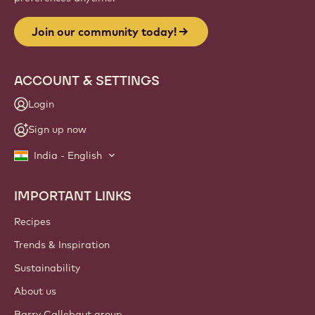
Join our community today!
ACCOUNT & SETTINGS
Login
Sign up now
India - English
IMPORTANT LINKS
Footer
Callebaut
Recipes
Trends & Inspiration
Sustainability
About us
Barry Callebaut group