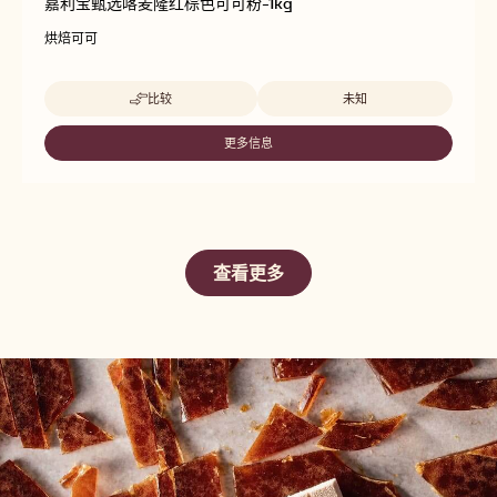
嘉利宝甄选喀麦隆红棕色可可粉-1kg
烘焙可可
Beschikbare maten
比较
未知
-
嘉
利
更多信息
-
宝
嘉
甄
利
选
宝
喀
甄
麦
选
隆
喀
红
查看更多
麦
棕
隆
色
红
可
棕
可
色
粉-1KG
可
可
粉-1KG