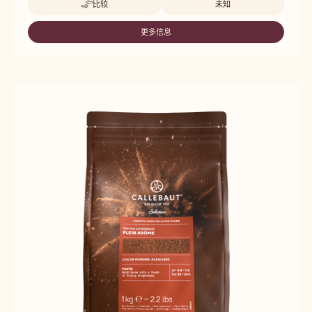
比较
未知
-
嘉
利
更多信息
-
宝
嘉
旷
利
野
宝
棕
旷
可
野
可
棕
粉-1KG
可
可
粉-1KG