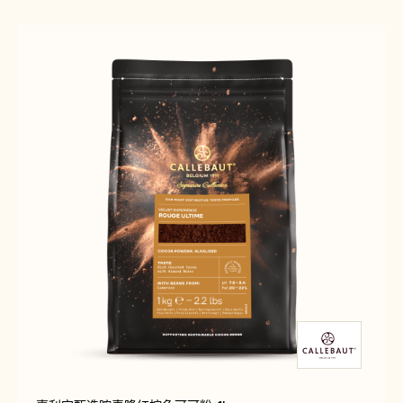
宝
深
浓
棕
醇
可
深
可
棕
粉-1KG
可
可
粉-1KG