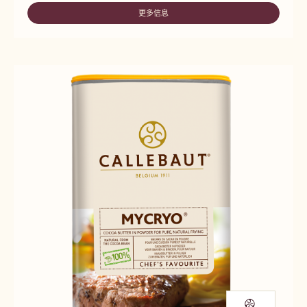
COCOA
MASS
更多信息
-
COCOA
MASS