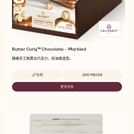
Butter Curly™ Chocolate - Marbled
精细手工制黑白巧克力，奶油卷造型。
Beschikbare maten
比较
200 PIECES
-
BUTTER
CURLY™
更多信息
-
CHOCOLATE
BUTTER
-
CURLY™
MARBLED
CHOCOLATE
-
MARBLED