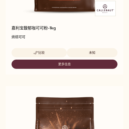
嘉利宝馥郁咖可可粉-1kg
烘焙可可
Beschikbare maten
比较
未知
-
嘉
利
更多信息
-
宝
嘉
馥
利
郁
宝
咖
馥
可
郁
可
咖
粉-1KG
可
可
粉-1KG