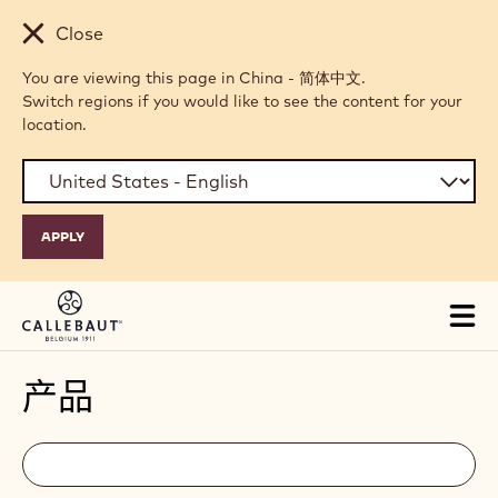
Skip to main content
Close
You are viewing this page in China - 简体中文.
Switch regions if you would like to see the content for your
location.
Tog
mai
nav
产品
Filters
Filters:
搜
索
search