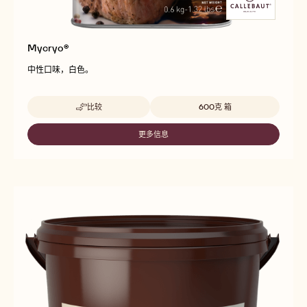
Mycryo®
中性口味，白色。
Beschikbare maten
比较
600克 箱
-
MYCRYO®
更多信息
-
MYCRYO®