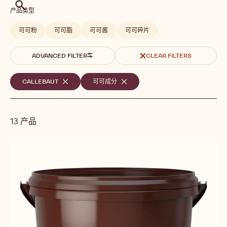
搜
产品类型
索
可可粉
可可脂
可可酱
可可碎片
ADVANCED FILTER
CLEAR FILTERS
选
CALLEBAUT
-
可可成分
-
REMOVE
REMOVE
定
FILTER
FILTER
的
13 产品
筛
选
Results
条
件