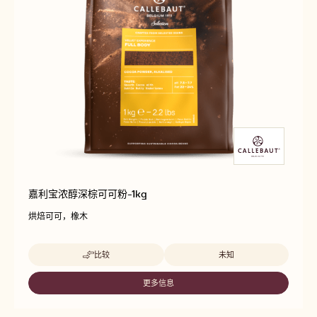
嘉利宝浓醇深棕可可粉-1kg
烘焙可可，橡木
Beschikbare maten
比较
未知
-
嘉
利
更多信息
-
宝
嘉
浓
利
醇