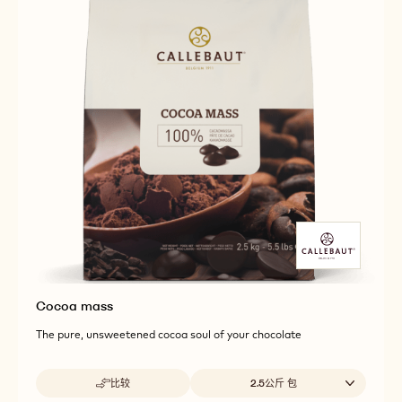
Cocoa mass
The pure, unsweetened cocoa soul of your chocolate
Beschikbare maten
比较
2.5公斤 包
-