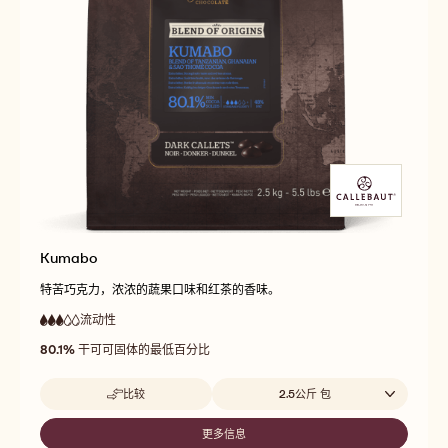
Kumabo
特苦巧克力，浓浓的蔬果口味和红茶的香味。
流动性
:
3
3
中
out
80.1%
干可可固体的最低百分比
等
of
流
5
动
Beschikbare maten
比较
2.5公斤 包
性
-
KUMABO
更多信息
-