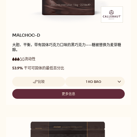
MALCHOC-D
大胆、平衡，带有固体巧克力口味的黑巧克力——糖被替换为麦芽糖
醇。
流动性
:
3
3
中
out
53.9%
干可可固体的最低百分比
等
of
流
5
动
Beschikbare maten
比较
1 KG BAG
性
-
MALCHOC-
D
更多信息
-
MALCHOC-
D