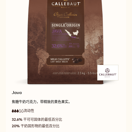
Java
焦糖牛奶巧克力，带精致的黄色果实。
流动性
:
3
3
中
out
32.6%
干可可固体的最低百分比
等
of
流
20%
干奶固形物的最低百分比
5
动