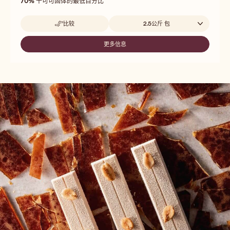
out
70%
干可可固体的最低百分比
等
of
流
5
动
Beschikbare maten
比较
2.5公斤 包
性
-
SAO
THOMÉ
更多信息
-
SAO
THOMÉ