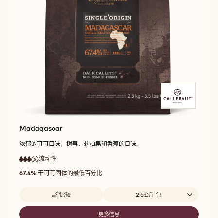
Madagascar
浓郁的可可口味，树莓、刺柏果和香蕉的口味。
流动性
:
3
3
中
out
67.4%
干可可固体的最低百分比
等
of
流
5
动
Beschikbare maten
比较
2.5公斤 包
性
-
MADAGASCAR
更多信息
-