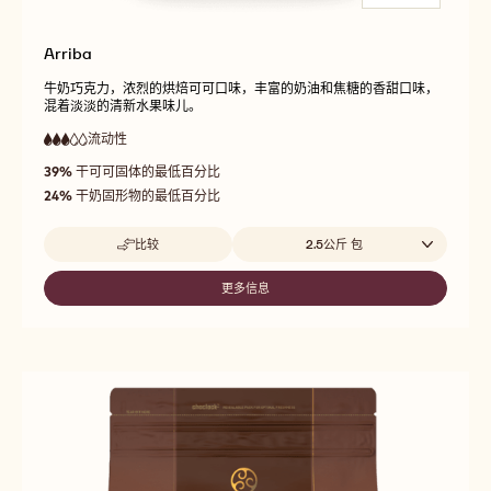
Arriba
牛奶巧克力，浓烈的烘焙可可口味，丰富的奶油和焦糖的香甜口味，
混着淡淡的清新水果味儿。
流动性
:
3
3
中
out
39%
干可可固体的最低百分比
等
of
流
24%
干奶固形物的最低百分比
5
动
性
Beschikbare maten
比较
2.5公斤 包
-
ARRIBA
更多信息
-
ARRIBA