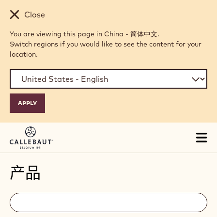
Skip to main content
Close
You are viewing this page in China - 简体中文.
Switch regions if you would like to see the content for your
location.
Tog
mai
nav
产品
Filters
Filters:
搜
索
search