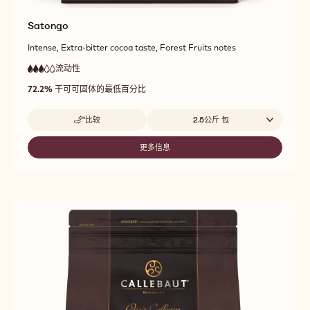
Satongo
Intense, Extra-bitter cocoa taste, Forest Fruits notes
流动性
:
3
3
中
out
72.2%
干可可固体的最低百分比
等
of
流
5
动
Beschikbare maten
比较
2.5公斤 包
性
-
SATONGO
更多信息
-
SATONGO