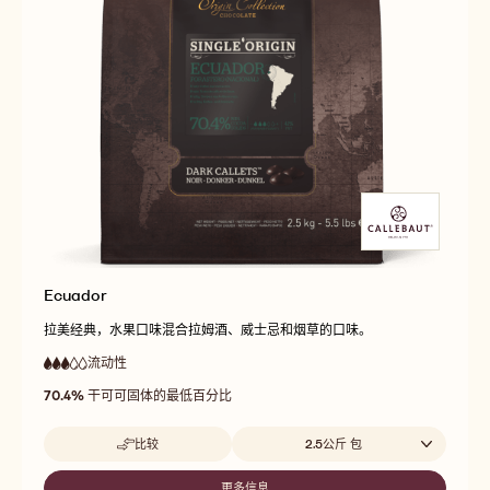
Ecuador
拉美经典，水果口味混合拉姆酒、威士忌和烟草的口味。
流动性
:
3
3
中
out
70.4%
干可可固体的最低百分比
等
of
流
5
动
Beschikbare maten
比较
2.5公斤 包
性
-
ECUADOR
更多信息