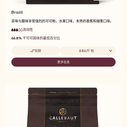
Brazil
苦味与酸味非常强烈的可可粉。水果口味，未熟的香蕉和烟熏口味。
流动性
:
3
3
中
out
66.8%
干可可固体的最低百分比
等
of
流
5
动
Beschikbare maten
比较
2.5公斤 包
性
-
BRAZIL
更多信息
-
BRAZIL