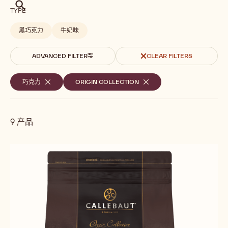
搜
TYPE
索
黑巧克力
牛奶味
ADVANCED FILTER
CLEAR FILTERS
选
巧克力
-
ORIGIN COLLECTION
-
REMOVE
REMOVE
定
FILTER
FILTER
的
9 产品
筛
选
Results
条
件