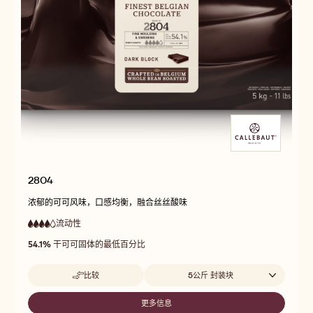
2804
浓郁的可可风味，口感均衡，融合丝丝酸味
流动性
:
4
4
高
out
54.1%
干可可固体的最低百分比
流
of
动
5
性
Beschikbare maten
比较
5公斤 封装块
-
2804
更多信息
-