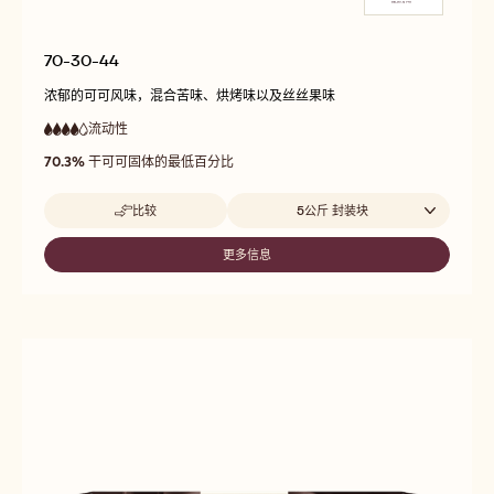
70-30-44
浓郁的可可风味，混合苦味、烘烤味以及丝丝果味
流动性
:
4
4
高
out
70.3%
干可可固体的最低百分比
流
of
动
5
性
Beschikbare maten
比较
5公斤 封装块
-
70-
30-
更多信息
-
44
70-
30-
44