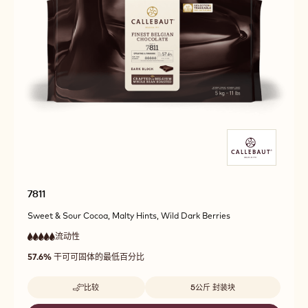
7811
Sweet & Sour Cocoa, Malty Hints, Wild Dark Berries
流动性
:
5
5
流
out
57.6%
干可可固体的最低百分比
动
of
性
5
极
Beschikbare maten
比较
5公斤 封装块
高
-
7811