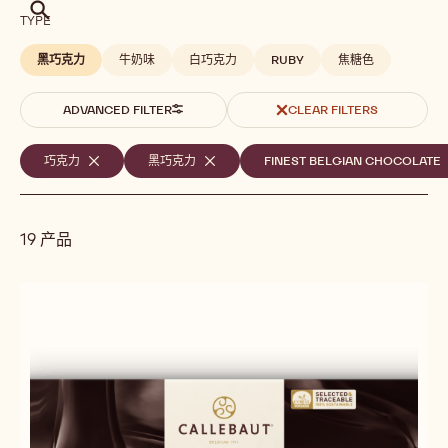
搜
TYPE
索
黑巧克力
牛奶味
白巧克力
RUBY
焦糖色
ADVANCED FILTER
CLEAR FILTERS
选
巧克力
-
黑巧克力
-
FINEST BELGIAN CHOCOLATE
-
REMOVE
REMOVE
定
FILTER
FILTER
F
的
19 产品
筛
选
Results
条
件