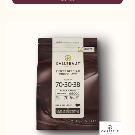
-
41
60-
40-
41