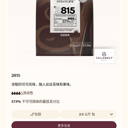
2815
浓郁的可可风味，融入丝丝苦味和果味。
流动性
:
4
4
高
out
57.9%
干可可固体的最低百分比
流
of
动
5
性
Beschikbare maten
比较
2.5 公斤 包
-
2815
更多信息
-