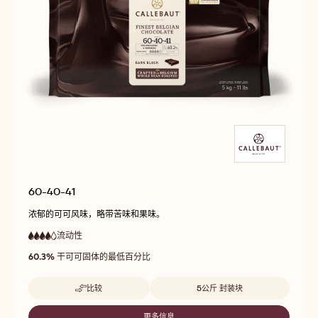
60-40-41
浓郁的可可风味，略带苦味和果味。
流动性
:
4
4
高
out
60.3%
干可可固体的最低百分比
流
of
动
5
性
Beschikbare maten
比较
5公斤 封装块
-
60-
40-
更多信息