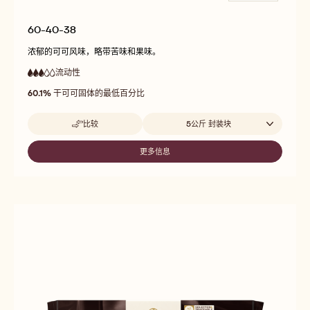
60-40-38
浓郁的可可风味，略带苦味和果味。
流动性
:
3
3
中
out
60.1%
干可可固体的最低百分比
等
of
流
5
动
Beschikbare maten
比较
5公斤 封装块
性
-
60-
40-
更多信息
-
38
60-
40-
38