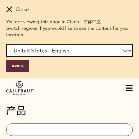
Skip to main content
Close
You are viewing this page in China - 简体中文.
Switch regions if you would like to see the content for your
location.
Tog
mai
nav
产品
Filters
Filters:
搜
索
search