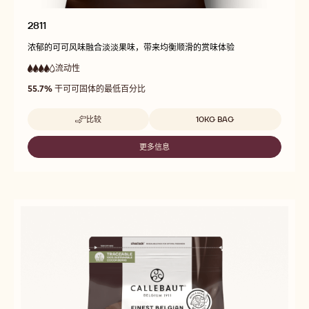
2811
浓郁的可可风味融合淡淡果味，带来均衡顺滑的赏味体验
流动性
:
4
4
高
out
55.7%
干可可固体的最低百分比
流
of
动
5
性
Beschikbare maten
比较
10KG BAG
-
2811
更多信息
-
2811