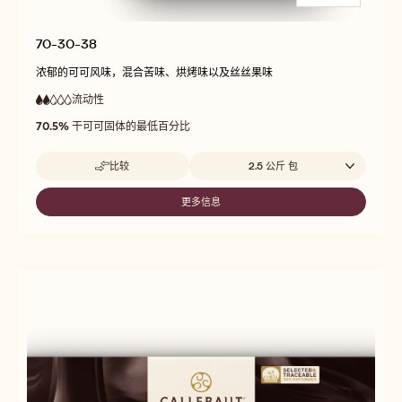
70-30-38
浓郁的可可风味，混合苦味、烘烤味以及丝丝果味
流动性
:
2
2
低
out
70.5%
干可可固体的最低百分比
流
of
动
5
性
Beschikbare maten
比较
2.5 公斤 包
-
70-
30-
更多信息
-
38
70-
30-
38