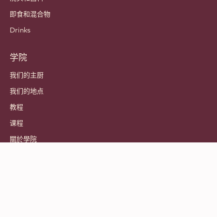
即食和混合物
Drinks
学院
我们的主厨
我们的地点
教程
课程
關於學院
© 2021 - 2026
Callebaut
.
百乐嘉利宝保留所有权利
Footer
条款和条件
-