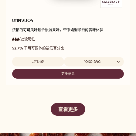
811NVBO4
浓郁的可可风味融合淡淡果味，带来均衡顺滑的赏味体验
流动性
:
3
3
中
out
52.7%
干可可固体的最低百分比
等
of
流
5
动
Beschikbare maten
比较
10KG BAG
性
-
811NVBO4
更多信息
-
811NVBO4
查看更多