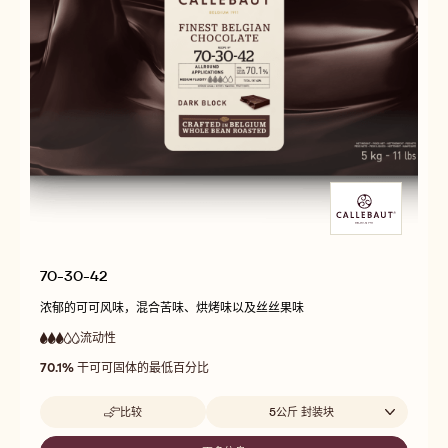
70-30-42
浓郁的可可风味，混合苦味、烘烤味以及丝丝果味
流动性
:
3
3
中
out
70.1%
干可可固体的最低百分比
等
of
流
5
动
Beschikbare maten
比较
5公斤 封装块
性
-
70-