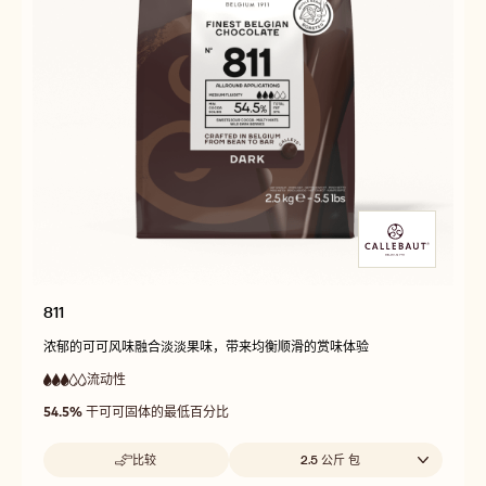
811
浓郁的可可风味融合淡淡果味，带来均衡顺滑的赏味体验
流动性
:
3
3
中
out
54.5%
干可可固体的最低百分比
等
of
流
5
动
Beschikbare maten
比较
2.5 公斤 包
性
-
811