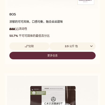
805
浓郁的可可风味，口感均衡，融合丝丝甜味
流动性
:
3
3
中
out
50.7%
干可可固体的最低百分比
等
of
流
5
动
Beschikbare maten
比较
2.5 公斤 包
性
-
805
更多信息
-
805