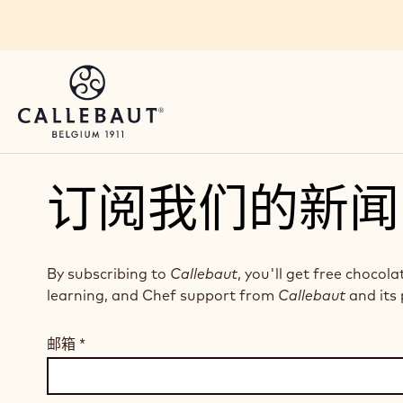
Skip to main content
订阅我们的新闻
By subscribing to
Callebaut
, you'll get free chocola
learning, and Chef support from
Callebaut
and its 
邮箱
*