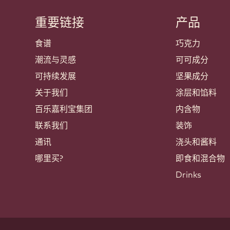
重要链接
产品
Footer
Callebaut
食谱
巧克力
潮流与灵感
可可成分
可持续发展
坚果成分
关于我们
涂层和馅料
百乐嘉利宝集团
内含物
联系我们
装饰
通讯
浇头和酱料
哪里买?
即食和混合物
Drinks