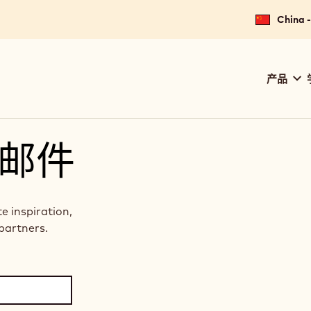
China
Main
产品
navig
Calle
邮件
te inspiration,
partners.