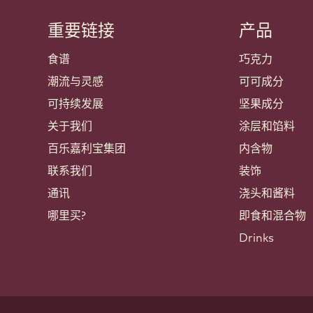
重要链接
产品
Footer
Callebaut
食谱
巧克力
潮流与灵感
可可成分
可持续发展
坚果成分
关于我们
涂层和馅料
百乐嘉利宝集团
内含物
联系我们
装饰
通讯
浇头和酱料
哪里买?
即食和混合物
Drinks