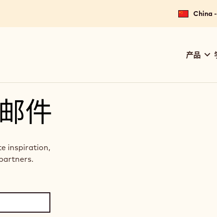
China
Main
产品
navig
Calle
邮件
te inspiration,
partners.