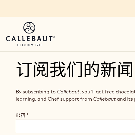
Skip to main content
订阅我们的新闻
By subscribing to
Callebaut
, you'll get free chocola
learning, and Chef support from
Callebaut
and its 
邮箱
*