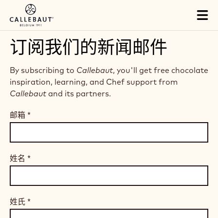
Skip to main content
Tog
mai
nav
订阅我们的新闻邮件
By subscribing to
Callebaut
, you'll get free chocolate
inspiration, learning, and Chef support from
Callebaut
and its partners.
邮箱
*
姓名
*
姓氏
*