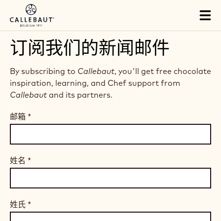
Skip to main content
Tog
mai
nav
订阅我们的新闻邮件
By subscribing to
Callebaut
, you'll get free chocolate
inspiration, learning, and Chef support from
Callebaut
and its partners.
邮箱
*
姓名
*
姓氏
*