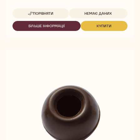
Доступна упаковка
ПОРІВНЯТИ
НЕМАЄ ДАНИХ
-
ТРЮФЕЛЬНІ
ОБОЛОНКИ
БІЛЬШЕ ІНФОРМАЦІЇ
КУПИТИ
-
-
ТЕМНІ
ТРЮФЕЛЬНІ
ТРЮФЕЛЬНІ
ОБОЛОНКИ
ОБОЛОНКИ
ТЕМНІ
ТЕМНІ