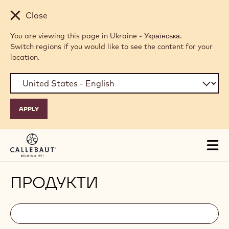
Skip to main content
Close
You are viewing this page in Ukraine - Українська.
Switch regions if you would like to see the content for your
location.
Tog
mai
nav
ПРОДУКТИ
Filters
Filters:
Шукати
search