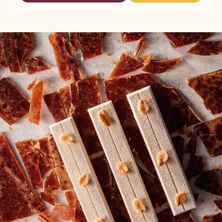
–
CALLEBAUT
CALLEBAUT
ТРЮФЕЛЬНІ
SELECTION
SELECTION
ОБОЛОНКИ
–
–
З
ТРЮФЕЛЬНІ
ТРЮФЕЛЬНІ
МОЛОЧНОГО
ОБОЛОНКИ
ОБОЛОНКИ
ШОКОЛАДУ
З
З
–
МОЛОЧНОГО
МОЛОЧНОГО
1,36
ШОКОЛАДУ
ШОКОЛАДУ
КГ
–
–
1,36
1,36
КГ
КГ