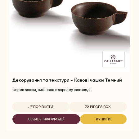
Декорування та текстури - Кавові чашки Темний
Форма чашки, виконана в чорному шоколаді.
Доступна упаковка
ПОРІВНЯТИ
72 PIECES BOX
-
ДЕКОРУВАННЯ
ТА
БІЛЬШЕ ІНФОРМАЦІЇ
КУПИТИ
-
-
ТЕКСТУРИ
ДЕКОРУВАННЯ
ДЕКОРУВАННЯ
-
ТА
ТА
КАВОВІ
ТЕКСТУРИ
ТЕКСТУРИ
ЧАШКИ