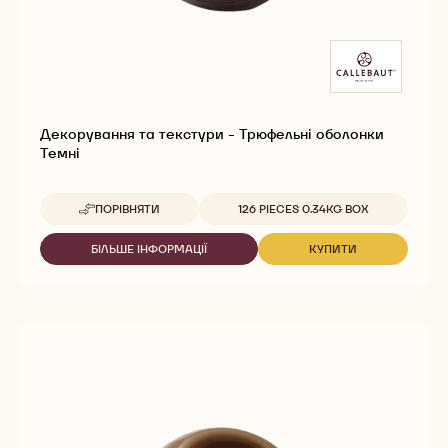
Декорування та текстури - Трюфельні оболонки
Темні
Доступна упаковка
ПОРІВНЯТИ
126 PIECES 0.34KG BOX
-
ДЕКОРУВАННЯ
ТА
БІЛЬШЕ ІНФОРМАЦІЇ
КУПИТИ
-
-
ТЕКСТУРИ
ДЕКОРУВАННЯ
ДЕКОРУВАННЯ
-
ТА
ТА
ТРЮФЕЛЬНІ
ТЕКСТУРИ
ТЕКСТУРИ
ОБОЛОНКИ
-
-
ТЕМНІ
ТРЮФЕЛЬНІ
ТРЮФЕЛЬНІ
ОБОЛОНКИ
ОБОЛОНКИ
ТЕМНІ
ТЕМНІ