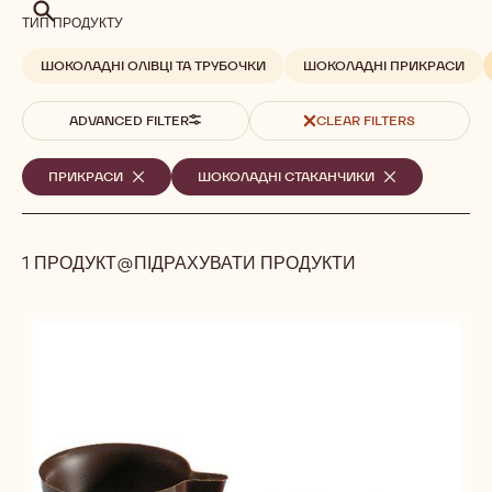
Шукати
ТИП ПРОДУКТУ
ШОКОЛАДНІ ОЛІВЦІ ТА ТРУБОЧКИ
ШОКОЛАДНІ ПРИКРАСИ
ADVANCED FILTER
CLEAR FILTERS
Вибрані
ПРИКРАСИ
-
ШОКОЛАДНІ СТАКАНЧИКИ
-
REMOVE
REMOVE
фільтри
FILTER
FILTER
1 ПРОДУКТ@ПІДРАХУВАТИ ПРОДУКТИ
Results