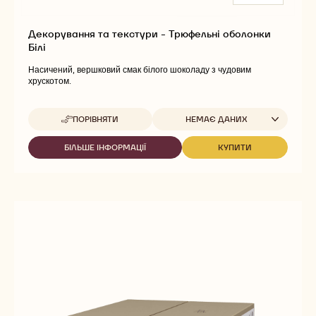
Декорування та текстури - Трюфельні оболонки
Білі
Насичений, вершковий смак білого шоколаду з чудовим
хрускотом.
Доступна упаковка
ПОРІВНЯТИ
НЕМАЄ ДАНИХ
-
ДЕКОРУВАННЯ
ТА
БІЛЬШЕ ІНФОРМАЦІЇ
КУПИТИ
-
-
ТЕКСТУРИ
ДЕКОРУВАННЯ
ДЕКОРУВАННЯ
-
ТА
ТА
ТРЮФЕЛЬНІ
ТЕКСТУРИ
ТЕКСТУРИ
ОБОЛОНКИ
-
-
БІЛІ
ТРЮФЕЛЬНІ
ТРЮФЕЛЬНІ
ОБОЛОНКИ
ОБОЛОНКИ
БІЛІ
БІЛІ