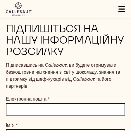
Skip to main content
Tog
mai
nav
ПІДПИШІТЬСЯ НА
НАШУ ІНФОРМАЦІЙНУ
РОЗСИЛКУ
Підписавшись на
Callebaut
, ви будете отримувати
безкоштовне натхнення зі світу шоколаду, знання та
підтримку від шеф-кухарів від
Callebaut
та його
партнерів.
Електронна пошта
*
Ім'я
*