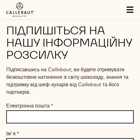
Skip to main content
Tog
mai
nav
ПІДПИШІТЬСЯ НА
НАШУ ІНФОРМАЦІЙНУ
РОЗСИЛКУ
Підписавшись на
Callebaut
, ви будете отримувати
безкоштовне натхнення зі світу шоколаду, знання та
підтримку від шеф-кухарів від
Callebaut
та його
партнерів.
Електронна пошта
*
Ім'я
*