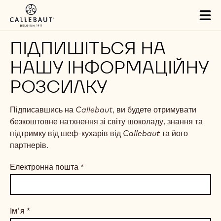
Skip to main content
Tog
mai
nav
ПІДПИШІТЬСЯ НА
НАШУ ІНФОРМАЦІЙНУ
РОЗСИЛКУ
Підписавшись на
Callebaut
, ви будете отримувати
безкоштовне натхнення зі світу шоколаду, знання та
підтримку від шеф-кухарів від
Callebaut
та його
партнерів.
Електронна пошта
*
Ім'я
*