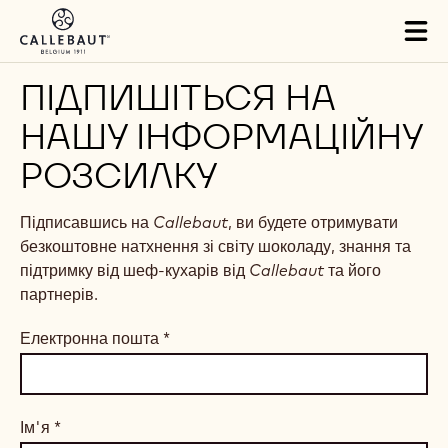
Skip to main content
Tog
mai
nav
ПІДПИШІТЬСЯ НА
НАШУ ІНФОРМАЦІЙНУ
РОЗСИЛКУ
Підписавшись на
Callebaut
, ви будете отримувати
безкоштовне натхнення зі світу шоколаду, знання та
підтримку від шеф-кухарів від
Callebaut
та його
партнерів.
Електронна пошта
*
Ім'я
*