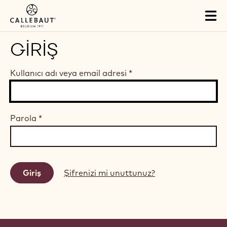
Skip to main content
Tog
mai
nav
GIRIŞ
Kullanıcı adı veya email adresi
*
Parola
*
Şifrenizi mi unuttunuz?