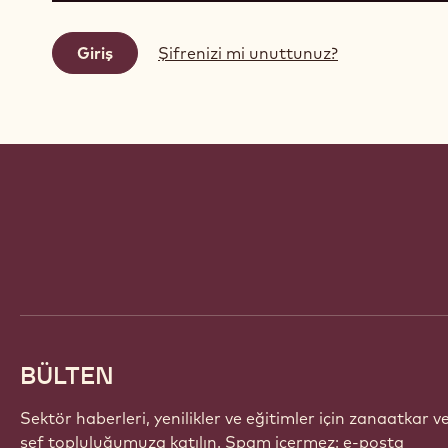
Şifrenizi mi unuttunuz?
Website
info
BÜLTEN
Sektör haberleri, yenilikler ve eğitimler için zanaatkar v
şef topluluğumuza katılın. Spam içermez: e-posta