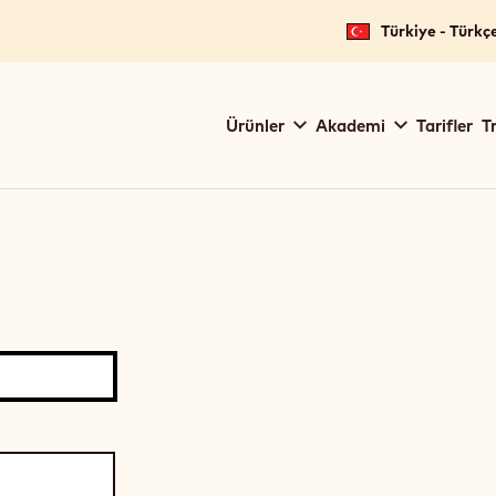
Türkiye - Türkç
Main
Ürünler
Akademi
Tarifler
T
navigation
Callebaut