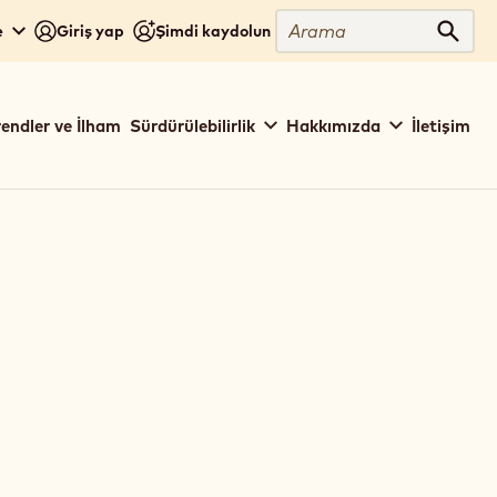
Arama
e
Giriş yap
Şimdi kaydolun
Aram
rendler ve İlham
Sürdürülebilirlik
Hakkımızda
İletişim