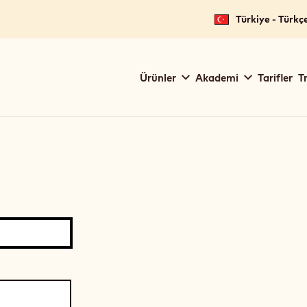
Türkiye - Türkç
Main
Ürünler
Akademi
Tarifler
T
navigation
Callebaut