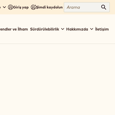
Arama
e
Giriş yap
Şimdi kaydolun
Aram
rendler ve İlham
Sürdürülebilirlik
Hakkımızda
İletişim