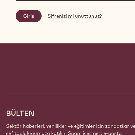
Şifrenizi mi unuttunuz?
Website
info
BÜLTEN
Sektör haberleri, yenilikler ve eğitimler için zanaatkar v
şef topluluğumuza katılın. Spam içermez: e-posta