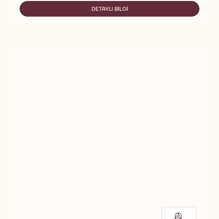
HARD
TOP
DETAYLI BILGI
-
EXTRA
HARD
DARK
TOP
EXTRA
DARK