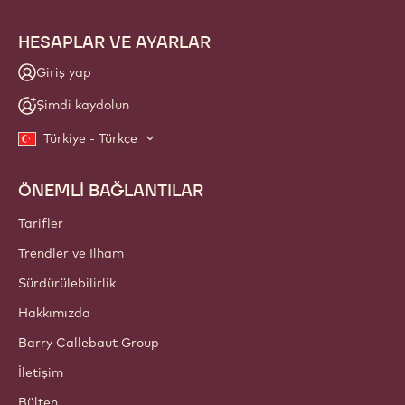
HESAPLAR VE AYARLAR
Giriş yap
Şimdi kaydolun
Türkiye - Türkçe
ÖNEMLİ BAĞLANTILAR
Footer
Callebaut
Tarifler
Trendler ve Ilham
Sürdürülebilirlik
Hakkımızda
Barry Callebaut Group
İletişim
Bülten