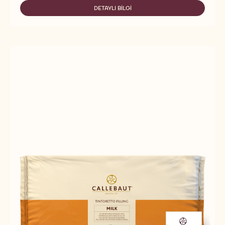
COFFEE
DETAYLI BILGI
-
TINTORETTO
COFFEE