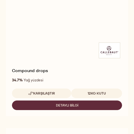
Compound drops
34.7%
Yağ yüzdesi
Uygun boyutlar
KARŞILAŞTIR
12KG KUTU
-
COMPOUND
DROPS
DETAYLI BILGI
-
COMPOUND
DROPS