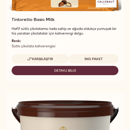
Tintoretto Basic Milk
Hafif sütlü çikolatamsı tada sahip ve ağızda oldukça yumuşak bir
his yaratan çikolatalar için kahverengi dolgu.
Renk:
Sütlü çikolata kahverengisi
Uygun boyutlar
KARŞILAŞTIR
5KG PAKET
-
TINTORETTO
BASIC
DETAYLI BILGI
-
MILK
TINTORETTO
BASIC
MILK