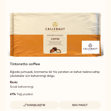
Tintoretto coffee
Ağızda yumuşak, kremamsı bir his yaratan ve kahve tadına sahip
çikolatalar için kahverengi dolgu.
Renk:
Sıcak kahverengi
41%
Yağ yüzdesi
Uygun boyutlar
KARŞILAŞTIR
5KG PAKET
-
TINTORETTO