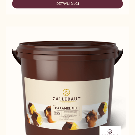
DARK
DETAYLI BILGI
-
CHOCO’SHINE™
DARK