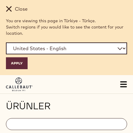
Skip to main content
Close
You are viewing this page in Türkiye - Türkçe.
Switch regions if you would like to see the content for your
location.
Tog
mai
nav
ÜRÜNLER
Filters
Filters:
Arama
search