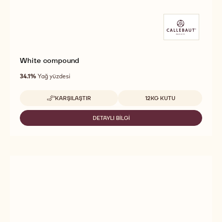
White compound
34.1%
Yağ yüzdesi
Uygun boyutlar
KARŞILAŞTIR
12KG KUTU
-
WHITE
COMPOUND
DETAYLI BILGI
-
WHITE
COMPOUND