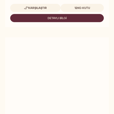
Uygun boyutlar
KARŞILAŞTIR
12KG KUTU
-
DARK
COMPOUND
DETAYLI BILGI
-
DARK
COMPOUND