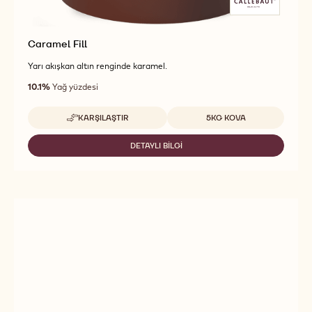
Caramel Fill
Yarı akışkan altın renginde karamel.
10.1%
Yağ yüzdesi
Uygun boyutlar
KARŞILAŞTIR
5KG KOVA
-
CARAMEL
FILL
DETAYLI BILGI
-
CARAMEL
FILL