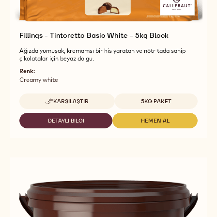
Fillings - Tintoretto Basic White - 5kg Block
Ağızda yumuşak, kremamsı bir his yaratan ve nötr tada sahip
çikolatalar için beyaz dolgu.
Renk:
Creamy white
Uygun boyutlar
KARŞILAŞTIR
5KG PAKET
-
FILLINGS
-
DETAYLI BILGI
HEMEN AL
-
-
TINTORETTO
FILLINGS
FILLINGS
BASIC
-
-
WHITE
TINTORETTO
TINTORETTO
-
BASIC
BASIC
5KG
WHITE
WHITE
BLOCK
-
-
5KG
5KG
BLOCK
BLOCK