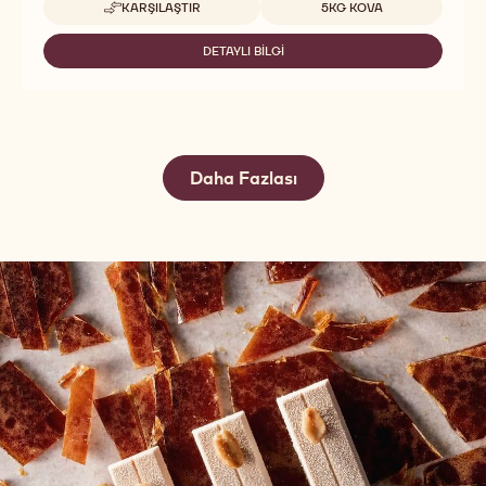
KARŞILAŞTIR
5KG KOVA
-
SOFT
TOP
DETAYLI BILGI
-
HAZELNUT
SOFT
TOP
HAZELNUT
Daha Fazlası