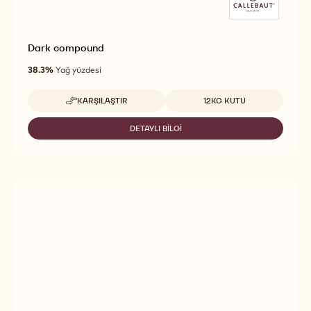
Dark compound
38.3%
Yağ yüzdesi
Uygun boyutlar
KARŞILAŞTIR
12KG KUTU
-
DARK
COMPOUND
DETAYLI BILGI
-
DARK
COMPOUND