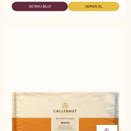
FILLINGS
-
DETAYLI BILGI
HEMEN AL
-
-
CREMA
FILLINGS
FILLINGS
DELL'
-
-
ARTIGIANO
CREMA
CREMA
GOLD
DELL'
DELL'
-
ARTIGIANO
ARTIGIANO
10KG
GOLD
GOLD
BUCKET
-
-
10KG
10KG
BUCKET
BUCKET