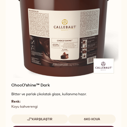
ChocO’shine™ Dark
Bitter ve parlak çikolatalı glaze, kullanıma hazır.
Renk:
Koyu kahverengi
Uygun boyutlar
KARŞILAŞTIR
6KG KOVA
-
CHOCO’SHINE™