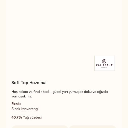
Soft Top Hazelnut
Hoş kakao ve fındık tadı - güzel yarı yumuşak doku ve ağızda
yumuşak his.
Renk:
Sıcak kahverengi
40.7%
Yağ yüzdesi
Uygun boyutlar