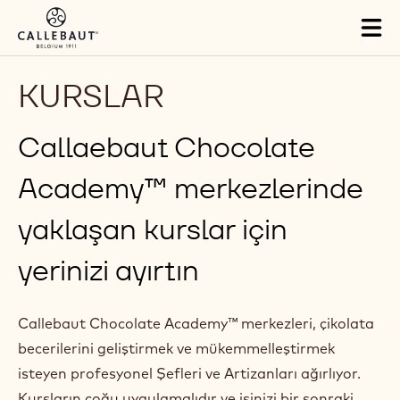
Skip to main content
Tog
mai
nav
KURSLAR
Callaebaut Chocolate
Academy™ merkezlerinde
yaklaşan kurslar için
yerinizi ayırtın
Callebaut Chocolate Academy™ merkezleri, çikolata
becerilerini geliştirmek ve mükemmelleştirmek
isteyen profesyonel Şefleri ve Artizanları ağırlıyor.
Kursların çoğu uygulamalıdır ve işinizi bir sonraki