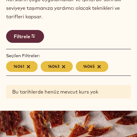
seviyeye taşımanıza yardımcı olacak teknikleri ve
tarifleri kapsar.
Filtrele
Seçilen Filtreler:
14041
-
14043
-
14045
-
remove
remove
remove
filter
filter
filter
Results
Bu tarihlerde henüz mevcut kurs yok