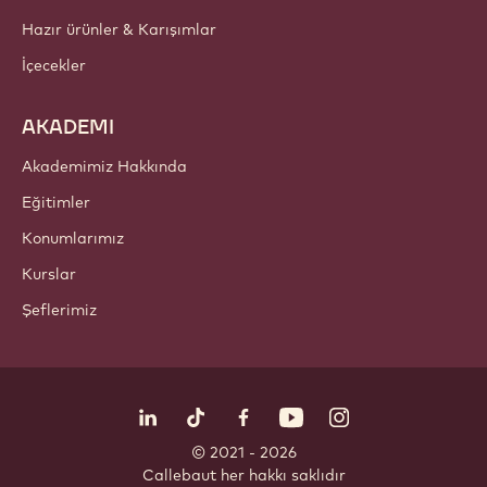
Hazır ürünler & Karışımlar
İçecekler
AKADEMI
Akademimiz Hakkında
Eğitimler
Konumlarımız
Kurslar
Şeflerimiz
Bizi takip edin
LinkedIn
TikTok
Opens in a new window.
Opens in a new window.
Facebook
YouTube
Opens in a new window
Instagram
Opens in a new w
Opens in
© 2021 - 2026
Callebaut
.
her hakkı saklıdır