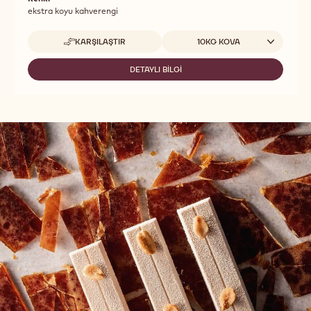
ekstra koyu kahverengi
Uygun boyutlar
KARŞILAŞTIR
10KG KOVA
-
CREME
DELL'ARTIGIANO
DETAYLI BILGI
-
EXTRA
CREME
BITTER
DELL'ARTIGIANO
EXTRA
BITTER