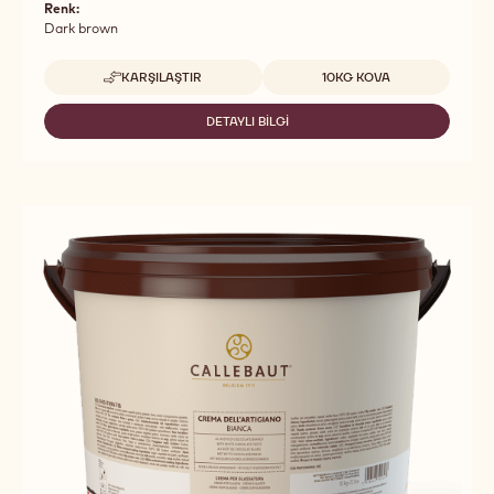
Renk:
Dark brown
Uygun boyutlar
KARŞILAŞTIR
10KG KOVA
-
FILLINGS
-
DETAYLI BILGI
-
CREMA
FILLINGS
DELL'
-
ARTIGIANO
CREMA
FONDENTE
DELL'
-
ARTIGIANO
10KG
FONDENTE
BUCKET
-
10KG
BUCKET