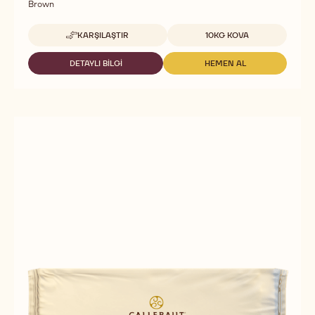
Brown
Uygun boyutlar
KARŞILAŞTIR
10KG KOVA
-
FILLINGS
-
DETAYLI BILGI
HEMEN AL
-
-
CREMA
FILLINGS
FILLINGS
DELL'
-
-
ARTIGIANO
CREMA
CREMA
GOLD
DELL'
DELL'
-
ARTIGIANO
ARTIGIANO
10KG
GOLD
GOLD
BUCKET
-
-
10KG
10KG
BUCKET
BUCKET