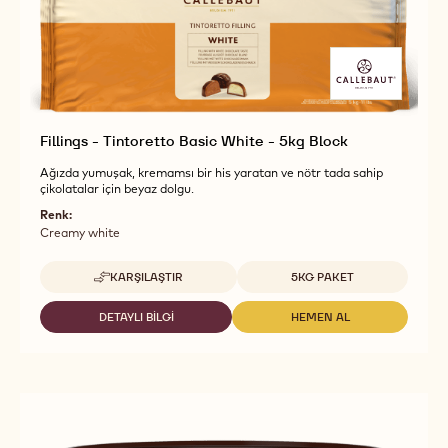
Fillings - Tintoretto Basic White - 5kg Block
Ağızda yumuşak, kremamsı bir his yaratan ve nötr tada sahip
çikolatalar için beyaz dolgu.
Renk:
Creamy white
Uygun boyutlar
KARŞILAŞTIR
5KG PAKET
-
FILLINGS
-
DETAYLI BILGI
HEMEN AL
-
-
TINTORETTO
FILLINGS
FILLINGS
BASIC
-
-
WHITE
TINTORETTO
TINTORETTO
-
BASIC
BASIC
5KG
WHITE
WHITE
BLOCK
-
-
5KG
5KG