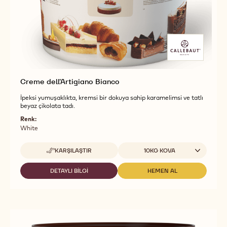
Creme dell'Artigiano Bianco
İpeksi yumuşaklıkta, kremsi bir dokuya sahip karamelimsi ve tatlı
beyaz çikolata tadı.
Renk:
White
Uygun boyutlar
KARŞILAŞTIR
10KG KOVA
-
CREME
DELL'ARTIGIANO
DETAYLI BILGI
HEMEN AL
-
-
BIANCO
CREME
CREME
DELL'ARTIGIANO
DELL'ARTIGIANO
BIANCO
BIANCO