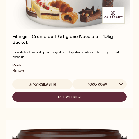
Fillings - Crema dell' Artigiano Nocciola - 10kg
Bucket
Fındık tadına sahip yumuşak ve duyulara hitap eden pişirilebilir
macun.
Renk:
Brown
Uygun boyutlar
KARŞILAŞTIR
10KG KOVA
-
FILLINGS
-
DETAYLI BILGI
-
CREMA
FILLINGS
DELL'
-
ARTIGIANO
CREMA
NOCCIOLA
DELL'
-
ARTIGIANO
10KG
NOCCIOLA
BUCKET
-
10KG