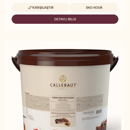
Uygun boyutlar
KARŞILAŞTIR
5KG KOVA
-
CARAMEL
FILL
DETAYLI BILGI
-
CARAMEL
FILL