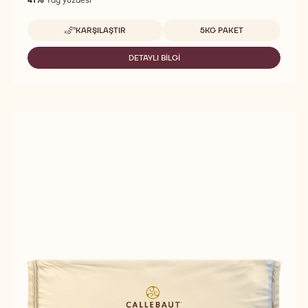
Uygun boyutlar
KARŞILAŞTIR
5KG PAKET
-
TINTORETTO
COFFEE
DETAYLI BILGI
-
TINTORETTO
COFFEE