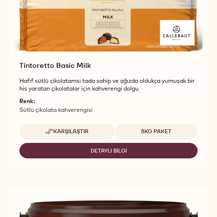
Tintoretto Basic Milk
Hafif sütlü çikolatamsı tada sahip ve ağızda oldukça yumuşak bir
his yaratan çikolatalar için kahverengi dolgu.
Renk:
Sütlü çikolata kahverengisi
Uygun boyutlar
KARŞILAŞTIR
5KG PAKET
-
TINTORETTO
BASIC
DETAYLI BILGI
-
MILK
TINTORETTO
BASIC
MILK