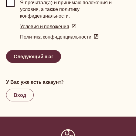
Я прочитал(а) и принимаю положения и
условия, а также политику
конфиденциальности.
Условия и положения
(opens
in
Политика конфиденциальности
(opens
a
in
new
a
window)
new
window)
У Вас уже есть аккаунт?
Вход
Website