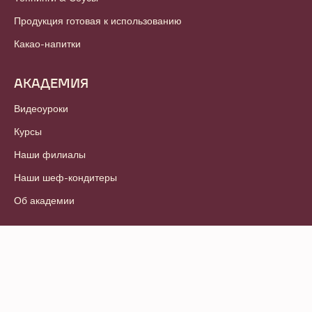
Продукция готовая к использованию
Какао-напитки
АКАДЕМИЯ
Видеоуроки
Курсы
Наши филиалы
Наши шеф-кондитеры
Об академии
© 2021 - 2026
Callebaut
.
Все права защищены
Footer
Условия и положения
-