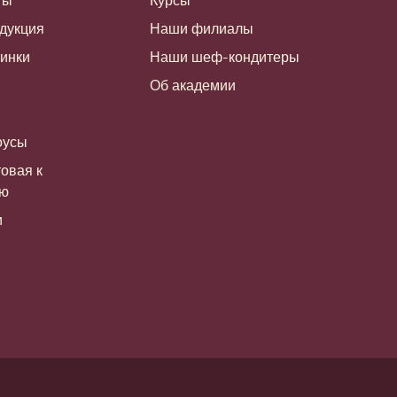
ты
Курсы
дукция
Наши филиалы
чинки
Наши шеф-кондитеры
Об академии
оусы
овая к
ию
и