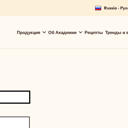
Russia - Ру
Main
Продукция
Об Академии
Рецепты
Тренды и 
navigation
Callebaut