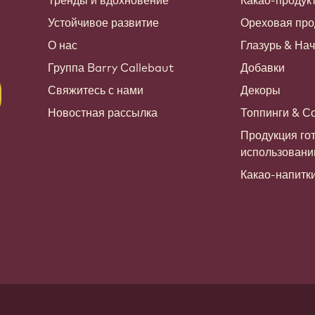
Тренды и вдохновение
Какао-продук
Устойчивое развитие
Ореховая про
О нас
Глазурь & На
Группа Barry Callebaut
Добавки
Свяжитесь с нами
Декоры
Новостная рассылка
Топпинги & С
Продукция гот
использован
Какао-напитк