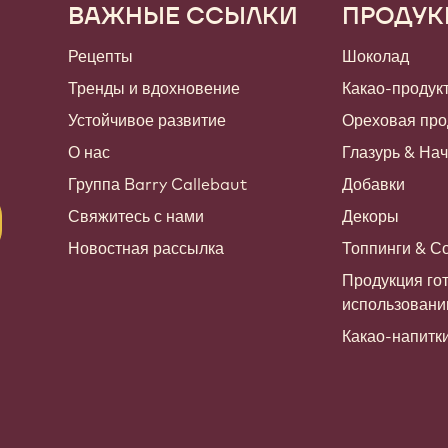
ВАЖНЫЕ ССЫЛКИ
ПРОДУК
Footer
Callebaut
Рецепты
Шоколад
Тренды и вдохновение
Какао-продук
Устойчивое развитие
Ореховая про
О нас
Глазурь & На
Группа Barry Callebaut
Добавки
Свяжитесь с нами
Декоры
Новостная рассылка
Топпинги & С
Продукция гот
использован
Какао-напитк