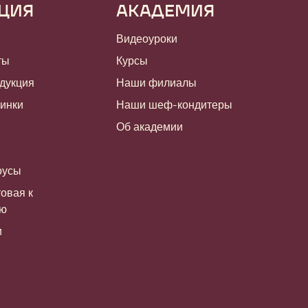
ЦИЯ
АКАДЕМИЯ
Видеоуроки
ты
Курсы
дукция
Наши филиалы
чинки
Наши шеф-кондитеры
Об академии
оусы
овая к
ию
и