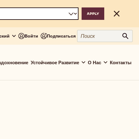
Close
Поиск
сский
Войти
Подписаться
Поис
вдохновение
Устойчивое Развитие
О Нас
Контакты