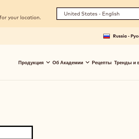
for your location.
Russia - Ру
Main
Продукция
Об Академии
Рецепты
Тренды и 
navigation
Callebaut